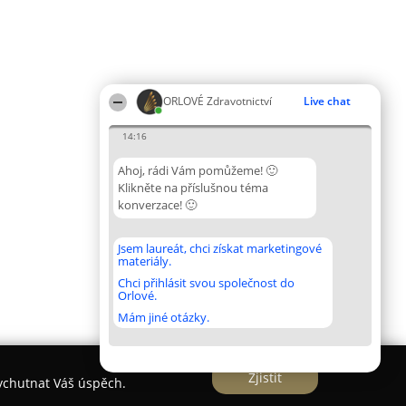
ORLOVÉ Zdravotnictví
Live chat
14:16
Ahoj, rádi Vám pomůžeme! 🙂
Klikněte na příslušnou téma
konverzace! 🙂
Jsem laureát, chci získat marketingové
materiály.
Chci přihlásit svou společnost do
Orlové.
Mám jiné otázky.
Zjistit
vychutnat Váš úspěch.