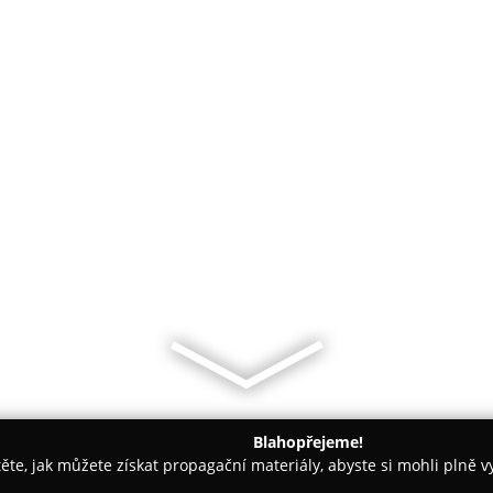
Blahopřejeme!
těte, jak můžete získat propagační materiály, abyste si mohli plně 