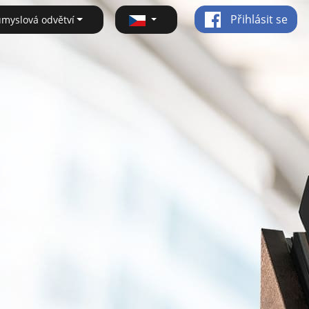
Přihlásit se
ůmyslová odvětví