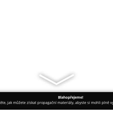
Blahopřejeme!
těte, jak můžete získat propagační materiály, abyste si mohli plně 