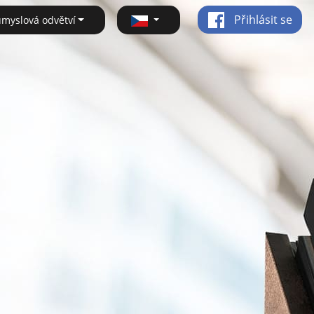
Přihlásit se
ůmyslová odvětví