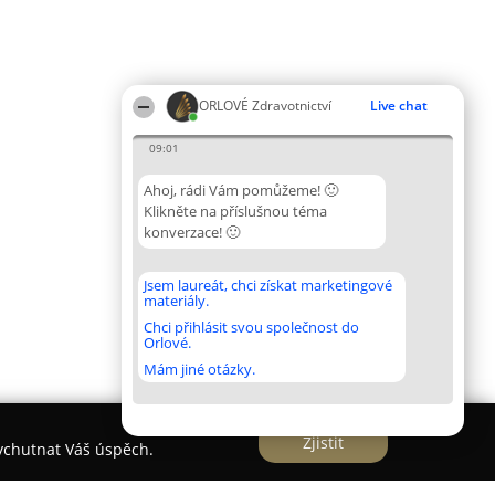
ORLOVÉ Zdravotnictví
Live chat
09:01
Ahoj, rádi Vám pomůžeme! 🙂
Klikněte na příslušnou téma
konverzace! 🙂
Jsem laureát, chci získat marketingové
materiály.
Chci přihlásit svou společnost do
Orlové.
Mám jiné otázky.
Zjistit
vychutnat Váš úspěch.