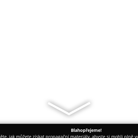
Blahopřejeme!
těte, jak můžete získat propagační materiály, abyste si mohli plně 