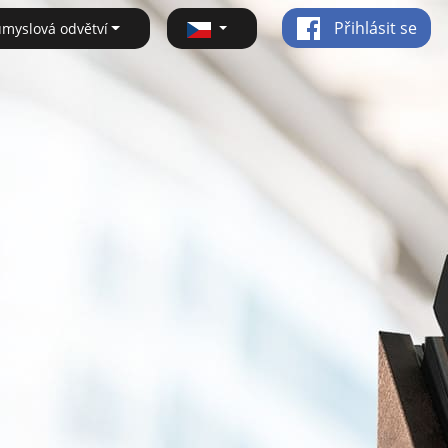
Přihlásit se
ůmyslová odvětví