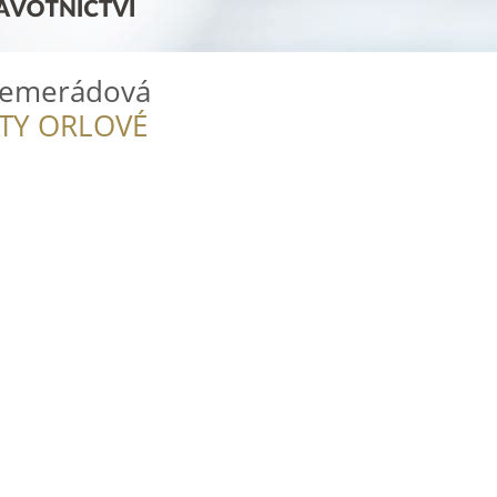
Semerádová
ITY ORLOVÉ