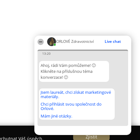
ORLOVÉ Zdravotnictví
Live chat
13:20
Ahoj, rádi Vám pomůžeme! 🙂
Klikněte na příslušnou téma
konverzace! 🙂
Jsem laureát, chci získat marketingové
materiály.
Chci přihlásit svou společnost do
Orlové.
Mám jiné otázky.
Zjistit
vychutnat Váš úspěch.