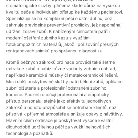
stomatologické služby, přičemž klade důraz na vysokou
kvalitu péče a individuální přístup ke každému pacientovi.
Specializuje se na komplexní péči o ústní dutinu, což
zahrnuje pravidelné preventivní prohlídky, jež napomáhají
udržení zdraví zubů. K nabízeným činnostem patří i
moderní ošetření zubního kazu s využitím
fotokompozitních materiálů, jakož i pořizování přesných
rentgenových snímků pro správnou diagnostiku.
Kromě běžných zákroků ordinace provádí také šetrné
extrakce zubů a nabízí různé varianty zubních náhrad,
například keramické můstky či metalokeramické řešení.
Mezi další poskytované služby patří bělení zubů, aplikace
zubní bižuterie a profesionální odstranění zubního
kamene. Pacienti oceňují profesionální a empatický
přístup personálu, stejně jako efektivitu jednotlivých
zákroků a ochotu přizpůsobit se potřebám klientů, což
přispívá k příjemné atmosféře a snižuje obavy z návštěvy.
Hlavním cílem ordinace je poskytovat vysoce kvalitní,
dlouhodobě udržitelnou péči za využití nejnovějších
technologií a poznatků.