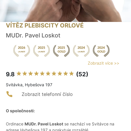
VÍTĚZ PLEBISCITY ORLOVÉ
MUDr. Pavel Loskot
Zobrazit více >>
9.8
(52)
Svitávka, Hybešova 197
Zobrazit telefonní číslo
O společnosti:
Ordinace
MUDr. Pavel Loskot
se nachází ve Svitávce na
adrese Hybešova 197 a poskytuje rozsáhlé