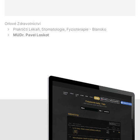
Orlové Zdravotnictví
Praktičtí Lékaři, Stomatologie, Fyzioterapie - Blansko
MUDr. Pavel Loskot