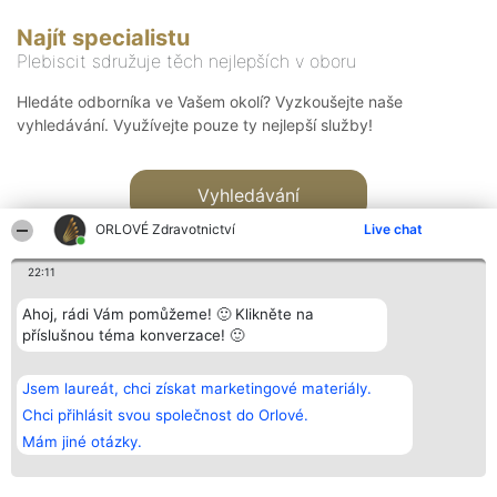
Najít specialistu
Plebiscit sdružuje těch nejlepších v oboru
Hledáte odborníka ve Vašem okolí? Vyzkoušejte naše
vyhledávání. Využívejte pouze ty nejlepší služby!
Vyhledávání
ORLOVÉ Zdravotnictví
Live chat
22:11
Ahoj, rádi Vám pomůžeme! 🙂 Klikněte na
příslušnou téma konverzace! 🙂
Organizátor hlasování
Plebiscyt
Kontakt
Bright Side Solutions sp. z o.
Vítězové
Kontakt
Jsem laureát, chci získat marketingové materiály.
o. sp. k.
Seznam všech
ul. Ruska 22
laureátů
Chci přihlásit svou společnost do Orlové.
Wrocław 50-079
Zásady
Mám jiné otázky.
KRS 0000749100 | Regon
Pravidla
381313360 | NIP 8943132676
Zásady
ochrany
osobních údajů