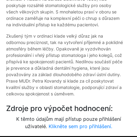
poskytuje rozsáhlé stomatologické služby pro osoby
všech věkových skupin. S mnohaletou praxí v oboru se
ordinace zaměřuje na komplexní péči o chrup s důrazem
na individuální přístup ke každému pacientovi.
Zkušený tým v ordinaci klade velký důraz jak na
odbornou preciznost, tak na vytvoření příjemné a poklidné
atmosféry během léčby. Opakovaně je vyzdvihován
profesionální i vřelý přístup stomatologa i jeho kolegů, což
přispívá ke spokojenosti pacientů. Nedílnou součástí péče
je prevence a důkladná dentální hygiena, které jsou
považovány za základ dlouhodobého zdraví ústní dutiny.
Praxe MUDr. Petra Kovandy si klade za cíl poskytovat
kvalitní služby v oblasti stomatologie, podporující zdraví a
celkovou spokojenost s úsměvem.
Zdroje pro výpočet hodnocení:
K těmto údajům mají přístup pouze přihlášení
uživatelé.
Klikněte sem pro přihlášení.