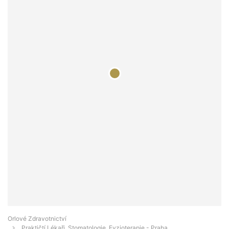
Orlové Zdravotnictví
Praktičtí Lékaři, Stomatologie, Fyzioterapie - Praha