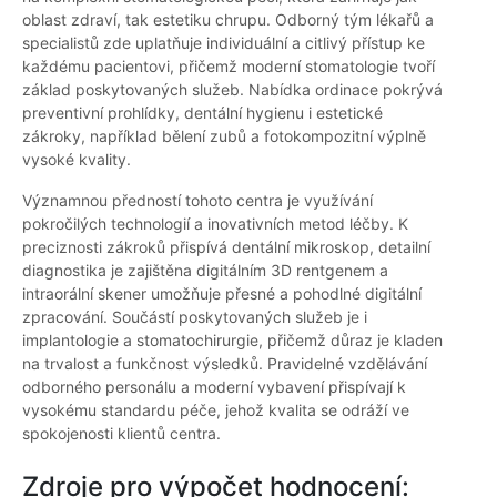
oblast zdraví, tak estetiku chrupu. Odborný tým lékařů a
specialistů zde uplatňuje individuální a citlivý přístup ke
každému pacientovi, přičemž moderní stomatologie tvoří
základ poskytovaných služeb. Nabídka ordinace pokrývá
preventivní prohlídky, dentální hygienu i estetické
zákroky, například bělení zubů a fotokompozitní výplně
vysoké kvality.
Významnou předností tohoto centra je využívání
pokročilých technologií a inovativních metod léčby. K
preciznosti zákroků přispívá dentální mikroskop, detailní
diagnostika je zajištěna digitálním 3D rentgenem a
intraorální skener umožňuje přesné a pohodlné digitální
zpracování. Součástí poskytovaných služeb je i
implantologie a stomatochirurgie, přičemž důraz je kladen
na trvalost a funkčnost výsledků. Pravidelné vzdělávání
odborného personálu a moderní vybavení přispívají k
vysokému standardu péče, jehož kvalita se odráží ve
spokojenosti klientů centra.
Zdroje pro výpočet hodnocení: