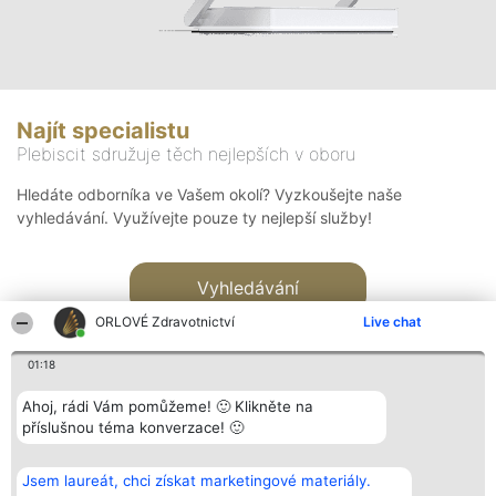
Najít specialistu
Plebiscit sdružuje těch nejlepších v oboru
Hledáte odborníka ve Vašem okolí? Vyzkoušejte naše
vyhledávání. Využívejte pouze ty nejlepší služby!
Vyhledávání
ORLOVÉ Zdravotnictví
Live chat
01:18
Ahoj, rádi Vám pomůžeme! 🙂 Klikněte na
příslušnou téma konverzace! 🙂
Organizátor hlasování
Plebiscyt
Kontakt
Bright Side Solutions sp. z o.
Vítězové
Kontakt
Jsem laureát, chci získat marketingové materiály.
o. sp. k.
Seznam všech