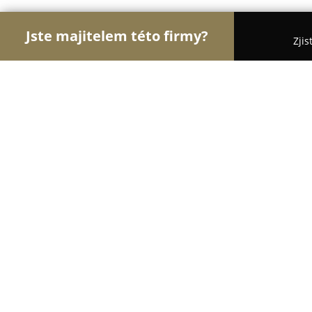
Jste majitelem této firmy?
Zjis
Orlové Zdravotnictví
Praktičtí Lékaři, Stomatolog
Dr. Martínka 1491/7
9.4
(25)
Ostrava, 700 30 Ostrava-jih-Hrabůvka
Zobrazit telefonní číslo