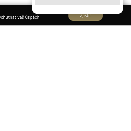
Zjistit
vychutnat Váš úspěch.
e nachází v Ostravě na adrese Dr. Martínka 1491/7,
cké zařízení zaměřené na poskytování komplexní
Tato instituce se snaží pacientům zajistit
é postupy v prostředí s důrazem na pohodlí. Pod
eděno široké spektrum odborností, což umožňuje
 šetří čas pacientů.
zené v rámci zařízení patří například alergologie,
gastroenterologie, kardiologie, stomatologie,
icína, genetika a dentální hygiena. Dále zde