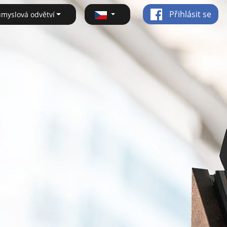
Přihlásit se
ůmyslová odvětví