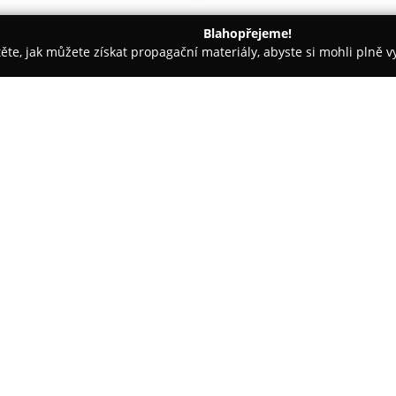
Blahopřejeme!
těte, jak můžete získat propagační materiály, abyste si mohli plně 
ie, Fyzioterapie - Ostrava
Dr. Martínka 1491/7
O společnosti:
Poliklinika Hrabůvka
, která s
představuje moderní zdravotni
lékařské i ošetřovatelské péče. 
efektivní diagnostiku a léčebn
Zobrazit více >>
jednou střechou je zde soustř
efektivnější koordinaci služeb a
Mezi lékařské specializace nabí
chirurgie, dermatovenerologie, 
ortopedie, interna, fetální med