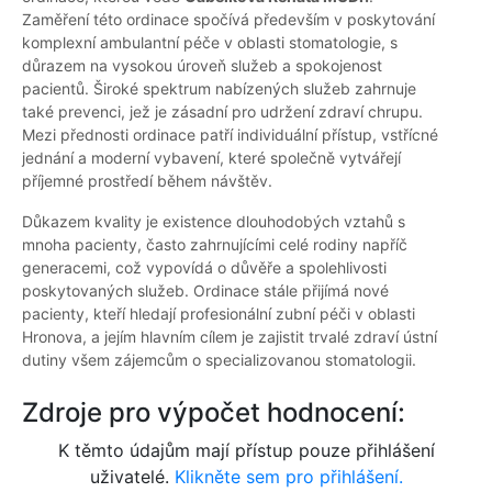
Zaměření této ordinace spočívá především v poskytování
komplexní ambulantní péče v oblasti stomatologie, s
důrazem na vysokou úroveň služeb a spokojenost
pacientů. Široké spektrum nabízených služeb zahrnuje
také prevenci, jež je zásadní pro udržení zdraví chrupu.
Mezi přednosti ordinace patří individuální přístup, vstřícné
jednání a moderní vybavení, které společně vytvářejí
příjemné prostředí během návštěv.
Důkazem kvality je existence dlouhodobých vztahů s
mnoha pacienty, často zahrnujícími celé rodiny napříč
generacemi, což vypovídá o důvěře a spolehlivosti
poskytovaných služeb. Ordinace stále přijímá nové
pacienty, kteří hledají profesionální zubní péči v oblasti
Hronova, a jejím hlavním cílem je zajistit trvalé zdraví ústní
dutiny všem zájemcům o specializovanou stomatologii.
Zdroje pro výpočet hodnocení:
K těmto údajům mají přístup pouze přihlášení
uživatelé.
Klikněte sem pro přihlášení.