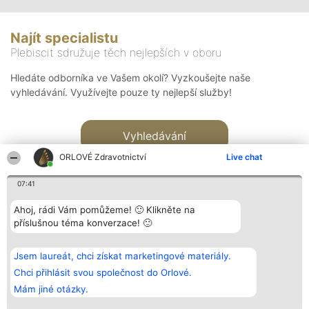
Najít specialistu
Plebiscit sdružuje těch nejlepších v oboru
Hledáte odborníka ve Vašem okolí? Vyzkoušejte naše
vyhledávání. Využívejte pouze ty nejlepší služby!
Vyhledávání
ORLOVÉ Zdravotnictví
Live chat
07:41
Ahoj, rádi Vám pomůžeme! 🙂 Klikněte na
příslušnou téma konverzace! 🙂
Organizátor hlasování
Plebiscyt
Kontakt
Bright Side Solutions sp. z o.
Vítězové
Kontakt
Jsem laureát, chci získat marketingové materiály.
o. sp. k.
Seznam všech
ul. Ruska 22
laureátů
Chci přihlásit svou společnost do Orlové.
Wrocław 50-079
Zásady
Mám jiné otázky.
KRS 0000749100 | Regon
Pravidla
381313360 | NIP 8943132676
Zásady