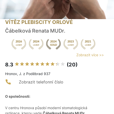
VÍTĚZ PLEBISCITY ORLOVÉ
Čábelková Renata MUDr.
Zobrazit více >>
8.3
(20)
Hronov, J. z Poděbrad 937
Zobrazit telefonní číslo
O společnosti:
V centru Hronova působí moderní stomatologická
ordinace, kterou vede
Čábelková Renata MUDr.
.