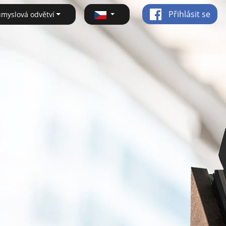
Přihlásit se
ůmyslová odvětví