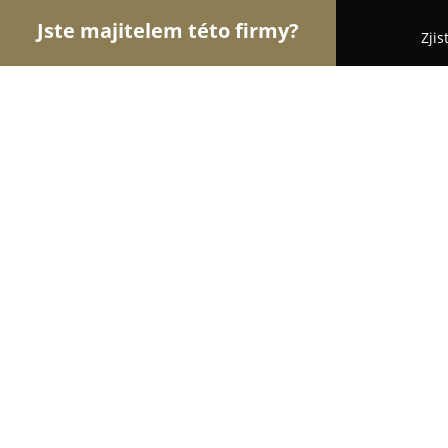
Jste majitelem této firmy?
Zjis
Orlové Zdravotnictví
Praktičtí Lékaři, Stomatologi
MUDr. Vladimíra Čunderlíková
8.5
(6)
Nový Jičín, Msgr. Šrámka 1028/11
Zobrazit telefonní číslo