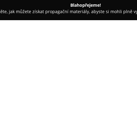
Blahopřejeme!
těte, jak můžete získat propagační materiály, abyste si mohli plně 
e, Fyzioterapie - Nový Jičín
MUDr. Vladimíra Čunderlíková
O společnosti:
Stomatologická ordinace
MUDr.
Jičíně na adrese Msgr. Šrámka
služby. Praxe je zaměřena na n
podporujícím prostředí. Součás
Zobrazit více >>
na prevenci a včasnou diagnos
odborná dentální hygiena i zh
chrupu.
Praxe staví na individuálním 
přičemž důraz je kladen na zaj
při ošetření. Ordinace spolupr