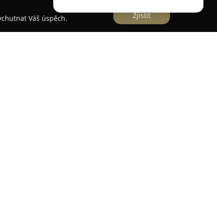
Zjistit
vychutnat Váš úspěch.
 Vladimíry Čunderlíkové
se nachází v Novém
 1028/11 a poskytuje rozmanité stomatologické
abídku komplexní a kvalitní péče v příjemném a
tí služeb jsou preventivní prohlídky orientované
tiku, ošetření kazů i parodontálním problémům,
otovování protetických náhrad pro obnovu
a ohleduplném přístupu ke každému pacientovi,
ištění maximálního pohodlí a minimalizaci stresu
acuje se všemi hlavními českými zdravotními