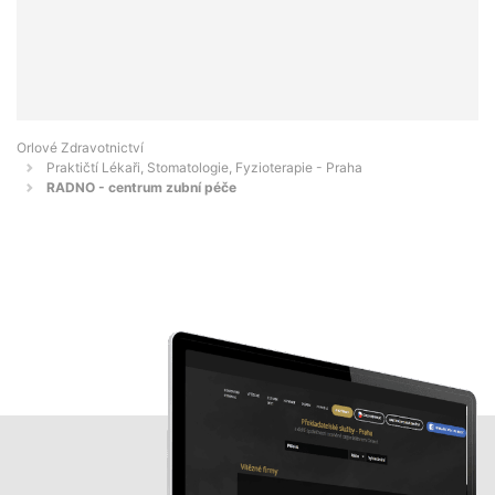
Orlové Zdravotnictví
Praktičtí Lékaři, Stomatologie, Fyzioterapie - Praha
RADNO - centrum zubní péče