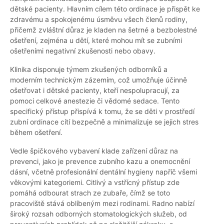
dětské pacienty. Hlavním cílem této ordinace je přispět ke
zdravému a spokojenému úsměvu všech členů rodiny,
přičemž zvláštní důraz je kladen na šetrné a bezbolestné
ošetření, zejména u dětí, které mohou mít se zubními
ošetřeními negativní zkušenosti nebo obavy.
Klinika disponuje týmem zkušených odborníků a
moderním technickým zázemím, což umožňuje účinně
ošetřovat i dětské pacienty, kteří nespolupracují, za
pomoci celkové anestezie či vědomé sedace. Tento
specifický přístup přispívá k tomu, že se děti v prostředí
zubní ordinace cítí bezpečně a minimalizuje se jejich stres
během ošetření.
Vedle špičkového vybavení klade zařízení důraz na
prevenci, jako je prevence zubního kazu a onemocnění
dásní, včetně profesionální dentální hygieny napříč všemi
věkovými kategoriemi. Citlivý a vstřícný přístup zde
pomáhá odbourat strach ze zubaře, čímž se toto
pracoviště stává oblíbeným mezi rodinami. Radno nabízí
široký rozsah odborných stomatologických služeb, od