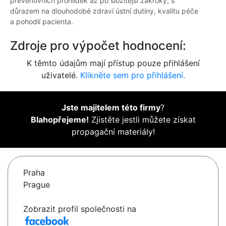
preventivních prohlídek až po složitější zákroky, s
důrazem na dlouhodobé zdraví ústní dutiny, kvalitu péče
a pohodlí pacienta.
Zdroje pro výpočet hodnocení:
K těmto údajům mají přístup pouze přihlášení
uživatelé.
Klikněte sem pro přihlášení.
Jste majitelem této firmy
?
Blahopřejeme!
Zjistěte jestli můžete získat
propagační materiály!
Praha
Prague
Zobrazit profil společnosti na