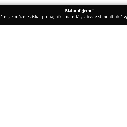
Blahopřejeme!
těte, jak můžete získat propagační materiály, abyste si mohli plně 
ie, Fyzioterapie - Brno
Studio ELITE SMILE
O společnosti:
Studio ELITE SMILE
sídlí v Brn
soukromá stomatologická ordi
úrovně zubní péče. Při své čin
zákroky a individuální přístup
Zobrazit více >>
spojené s návštěvou zubaře. O
a využívá nejnovější dostupné
komplexní i efektivní řešení v o
Mezi jednotlivé odborné služby
stomatologická rekonstrukce, e