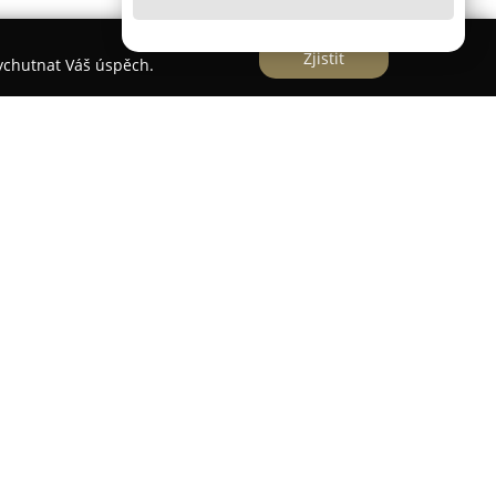
Zjistit
vychutnat Váš úspěch.
ě na ulici Horova a funguje jako moderní
nace zaměřená na poskytování nadstandardní
nosti klade důraz především na bezbolestné
 vůči pacientům, s cílem minimalizovat obavy
dborný tým zubních lékařů se průběžně vzdělává
 technologie a metody, což umožňuje poskytovat
blasti dentálních potíží.
 ordinace patří celkové ošetření chrupu, estetická
ndodoncie neboli ošetření kořenových kanálků i