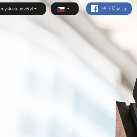
Přihlásit se
ůmyslová odvětví