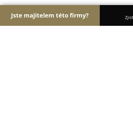
Jste majitelem této firmy?
Zjis
Orlové Zdravotnictví
Praktičtí Lékaři, Stomatolog
Studio ELITE SMILE
9.3
(31)
Brno, Horova 1657/59
Zobrazit telefonní číslo