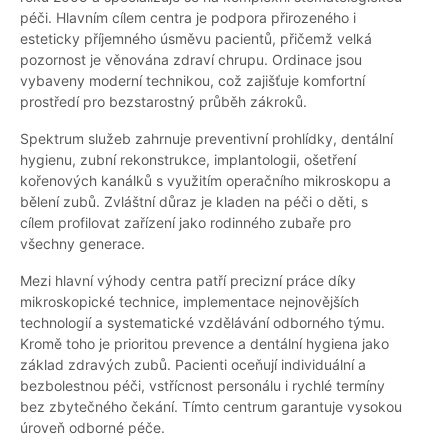
péči. Hlavním cílem centra je podpora přirozeného i
esteticky příjemného úsměvu pacientů, přičemž velká
pozornost je věnována zdraví chrupu. Ordinace jsou
vybaveny moderní technikou, což zajišťuje komfortní
prostředí pro bezstarostný průběh zákroků.
Spektrum služeb zahrnuje preventivní prohlídky, dentální
hygienu, zubní rekonstrukce, implantologii, ošetření
kořenových kanálků s využitím operačního mikroskopu a
bělení zubů. Zvláštní důraz je kladen na péči o děti, s
cílem profilovat zařízení jako rodinného zubaře pro
všechny generace.
Mezi hlavní výhody centra patří precizní práce díky
mikroskopické technice, implementace nejnovějších
technologií a systematické vzdělávání odborného týmu.
Kromě toho je prioritou prevence a dentální hygiena jako
základ zdravých zubů. Pacienti oceňují individuální a
bezbolestnou péči, vstřícnost personálu i rychlé termíny
bez zbytečného čekání. Tímto centrum garantuje vysokou
úroveň odborné péče.