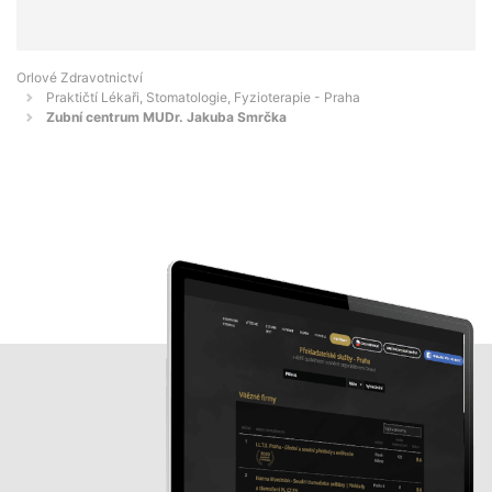
Orlové Zdravotnictví
Praktičtí Lékaři, Stomatologie, Fyzioterapie - Praha
Zubní centrum MUDr. Jakuba Smrčka