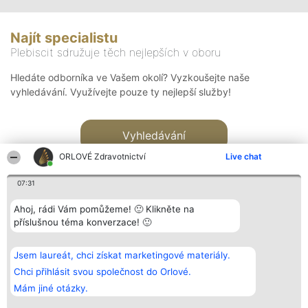
Najít specialistu
Plebiscit sdružuje těch nejlepších v oboru
Hledáte odborníka ve Vašem okolí? Vyzkoušejte naše
vyhledávání. Využívejte pouze ty nejlepší služby!
Vyhledávání
ORLOVÉ Zdravotnictví
Live chat
07:31
Ahoj, rádi Vám pomůžeme! 🙂 Klikněte na
příslušnou téma konverzace! 🙂
Organizátor hlasování
Plebiscyt
Kontakt
Bright Side Solutions sp. z o.
Vítězové
Kontakt
Jsem laureát, chci získat marketingové materiály.
o. sp. k.
Seznam všech
ul. Ruska 22
laureátů
Chci přihlásit svou společnost do Orlové.
Wrocław 50-079
Zásady
Mám jiné otázky.
KRS 0000749100 | Regon
Pravidla
381313360 | NIP 8943132676
Zásady