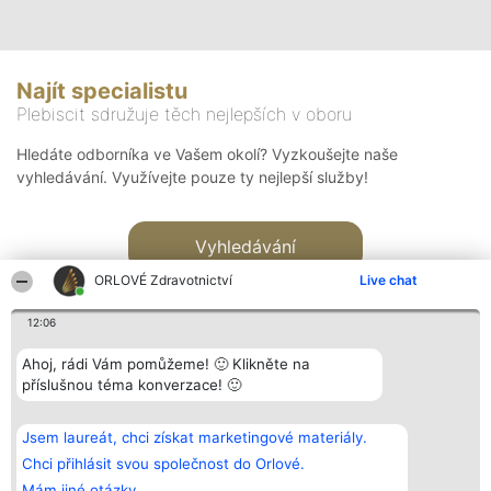
Najít specialistu
Plebiscit sdružuje těch nejlepších v oboru
Hledáte odborníka ve Vašem okolí? Vyzkoušejte naše
vyhledávání. Využívejte pouze ty nejlepší služby!
Vyhledávání
ORLOVÉ Zdravotnictví
Live chat
12:06
Ahoj, rádi Vám pomůžeme! 🙂 Klikněte na
příslušnou téma konverzace! 🙂
Organizátor hlasování
Plebiscyt
Kontakt
Bright Side Solutions sp. z o.
Vítězové
Kontakt
Jsem laureát, chci získat marketingové materiály.
o. sp. k.
Seznam všech
ul. Ruska 22
laureátů
Chci přihlásit svou společnost do Orlové.
Wrocław 50-079
Zásady
Mám jiné otázky.
KRS 0000749100 | Regon
Pravidla