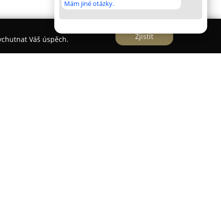
Mám jiné otázky.
Zjistit
vychutnat Váš úspěch.
je ambulantní zdravotnické zařízení sídlící v
exní a vysoce odbornou péči zejména v oblasti
íny. Vedoucí lékařka MUDr. Jana Trucková
i, interní medicíně i endokrinologii a neustále
a znalosti. Ordinace se specializuje na detailní
né žlázy, hypofýzy a nadledvin a zajišťuje úplnou
endokrinologie.
í vstupní vyšetření, jejichž standardní součástí