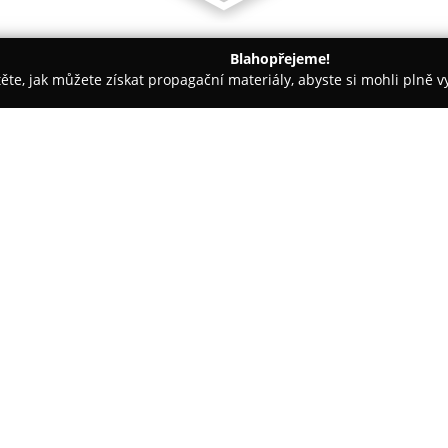
Blahopřejeme!
těte, jak můžete získat propagační materiály, abyste si mohli plně 
ie, Fyzioterapie - Turnov
MUDr. JANA TRUCKOVÁ,s.r.o.
O společnosti:
MUDr. JANA TRUCKOVÁ, s.r.o.
Turnově, které poskytuje kompl
endokrinologie a interní medic
disponuje odborností v pediatri
Zobrazit více >>
rozvíjí své profesní schopnosti 
diagnostiku a léčbu poruch štít
dispenzární kontrolu v oblasti 
Pacienti mohou využít komplexn