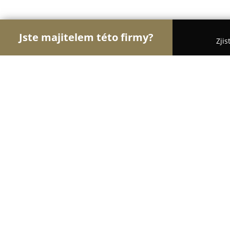
Jste majitelem této firmy?
Zjis
Orlové Zdravotnictví
Praktičtí Lékaři, Stomatolog
MUDr. JANA TRUCKOVÁ,s.r.o.
8
(10)
Turnov, U Nádraží 1295