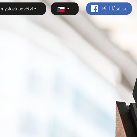
Přihlásit se
ůmyslová odvětví