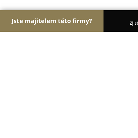
Jste majitelem této firmy?
Zjis
Orlové Zdravotnictví
Praktičtí Lékaři, Stomatologi
MUDr. Jana Kreisslová
9.1
(23)
Jirkov, Nerudova 768