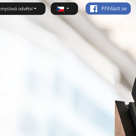
Přihlásit se
ůmyslová odvětví