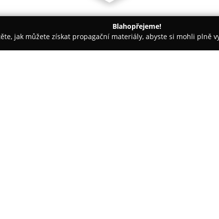
Blahopřejeme!
těte, jak můžete získat propagační materiály, abyste si mohli plně 
e, Fyzioterapie - Jirkov
MUDr. Jana Kreisslová
O společnosti:
Dermatoestetika MUDr. Jany K
Nerudova 768 a zaměřuje se na
a estetické dermatologie. Prac
péči o zdraví a vzhled pleti, č
Zobrazit více >>
propojujících medicínské pozn
Ordinace obstarává laserové te
výplně kyselinou hyaluronovou
pleti. Mezi specialistace patří 