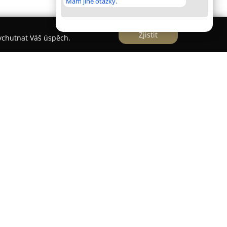
Mám jiné otázky.
Zjistit
vychutnat Váš úspěch.
reisslové
se nachází v Jirkově na adrese
 komplexní služby v oblasti dermatovenerologie
oviště nabízí širokou škálu zákroků zaměřených na
erpajících z dlouhodobých zkušeností a
atky s moderními estetickými postupy.
rapie, chemické peelingy, aplikace botulotoxinu a
 pro redukci vrásek i obnovu mladistvého vzhledu
odstraňování bradavic, žilek a fibromů, ošetření