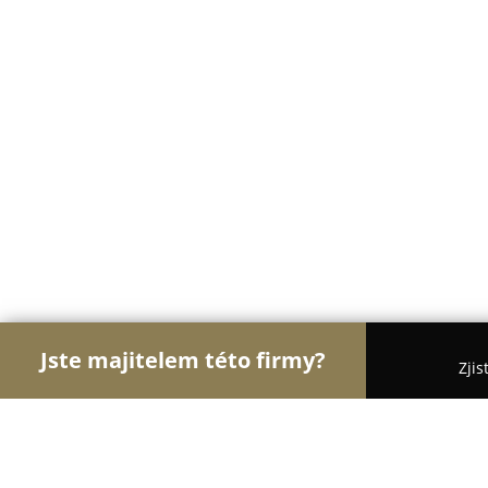
Jste majitelem této firmy?
Zjis
Orlové Zdravotnictví
Praktičtí Lékaři, Stomatologi