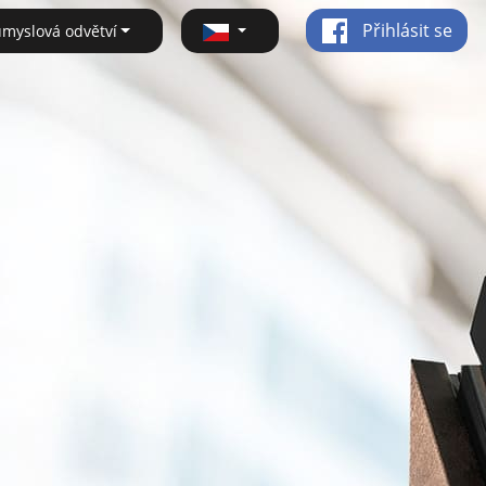
Přihlásit se
ůmyslová odvětví