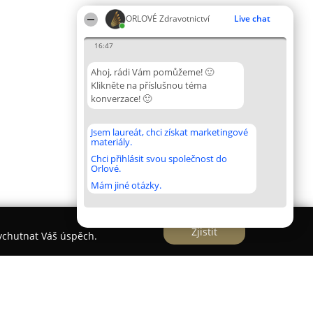
ORLOVÉ Zdravotnictví
Live chat
16:47
Ahoj, rádi Vám pomůžeme! 🙂
Klikněte na příslušnou téma
konverzace! 🙂
Jsem laureát, chci získat marketingové
materiály.
Chci přihlásit svou společnost do
Orlové.
Mám jiné otázky.
Zjistit
vychutnat Váš úspěch.