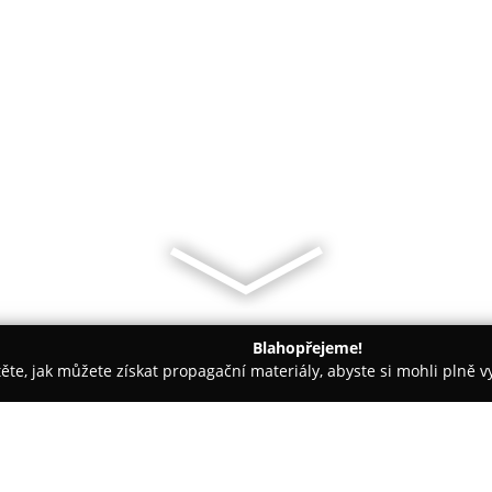
Blahopřejeme!
těte, jak můžete získat propagační materiály, abyste si mohli plně 
e, Fyzioterapie - Písek
Buček Pavel MUDr.