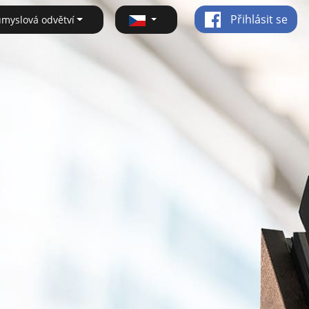
Přihlásit se
ůmyslová odvětví