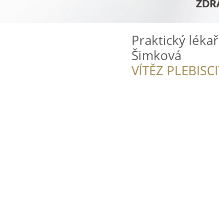
Praktický lék
Šimková
VÍTĚZ PLEBISC