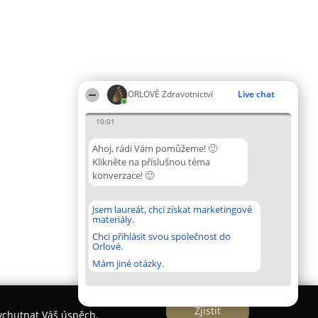
ORLOVÉ Zdravotnictví
Live chat
10:01
Ahoj, rádi Vám pomůžeme! 🙂
Klikněte na příslušnou téma
konverzace! 🙂
Jsem laureát, chci získat marketingové
materiály.
Chci přihlásit svou společnost do
Orlové.
Mám jiné otázky.
Zjistit
vychutnat Váš úspěch.