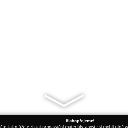
Blahopřejeme!
těte, jak můžete získat propagační materiály, abyste si mohli plně 