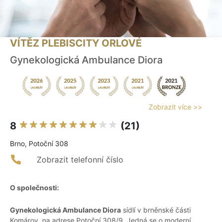
VÍTĚZ PLEBISCITY ORLOVÉ
Gynekologická Ambulance Diora
Zobrazit více >>
8
(21)
Brno, Potoční 308
Zobrazit telefonní číslo
O společnosti:
Gynekologická Ambulance Diora
sídlí v brněnské části
Komárov, na adrese Potoční 308/9. Jedná se o moderní