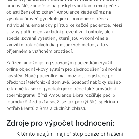
pracoviště, zaměřené na poskytování komplexní péče v
oblasti ženského zdraví. Ambulance klade důraz na
vysokou úroveň gynekologicko-porodnické péče a
individuální, empatický přístup ke každé pacientce. Mezi
služby patří nejen základní preventivní kontroly, ale i
specializovaná vyšetření, která jsou vykonávána s
využitím pokročilých diagnostických metod, a to v
příjemném a vstřícném prostředí.
Zařízení umožňuje registrovaným pacientkám využít
online objednávkový systém pro zjednodušení plánování
návštěv. Nové pacientky mají možnost registrace po
předchozí telefonické domluvě. Součástí nabídky služeb
je kromě klasické gynekologické péče také provádění
spermiogramu, čímž Ambulance Diora rozšiřuje péči o
reprodukční zdraví a snaží se tak pokrýt širší spektrum
potřeb klientů z Brna a okolních oblastí.
Zdroje pro výpočet hodnocení:
K těmto údajům mají přístup pouze přihlášení