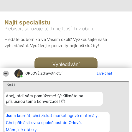
Najít specialistu
Plebiscit sdružuje těch nejlepších v oboru
Hledáte odborníka ve Vašem okolí? Vyzkoušejte naše
vyhledávání. Využívejte pouze ty nejlepší služby!
Vyhledávání
ORLOVÉ Zdravotnictví
Live chat
09:51
Ahoj, rádi Vám pomůžeme! 🙂 Klikněte na
příslušnou téma konverzace! 🙂
Organizátor hlasování
Plebiscyt
Kontakt
Bright Side Solutions sp. z o.
Vítězové
Kontakt
Jsem laureát, chci získat marketingové materiály.
o. sp. k.
Seznam všech
ul. Ruska 22
laureátů
Chci přihlásit svou společnost do Orlové.
Wrocław 50-079
Zásady
Mám jiné otázky.
KRS 0000749100 | Regon
Pravidla