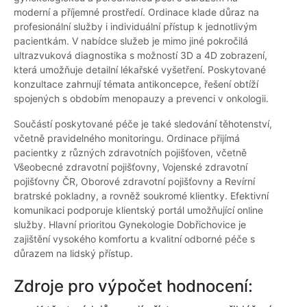
moderní a příjemné prostředí. Ordinace klade důraz na
profesionální služby i individuální přístup k jednotlivým
pacientkám. V nabídce služeb je mimo jiné pokročilá
ultrazvuková diagnostika s možností 3D a 4D zobrazení,
která umožňuje detailní lékařské vyšetření. Poskytované
konzultace zahrnují témata antikoncepce, řešení obtíží
spojených s obdobím menopauzy a prevenci v onkologii.
Součástí poskytované péče je také sledování těhotenství,
včetně pravidelného monitoringu. Ordinace přijímá
pacientky z různých zdravotních pojišťoven, včetně
Všeobecné zdravotní pojišťovny, Vojenské zdravotní
pojišťovny ČR, Oborové zdravotní pojišťovny a Revírní
bratrské pokladny, a rovněž soukromé klientky. Efektivní
komunikaci podporuje klientský portál umožňující online
služby. Hlavní prioritou Gynekologie Dobřichovice je
zajištění vysokého komfortu a kvalitní odborné péče s
důrazem na lidský přístup.
Zdroje pro výpočet hodnocení: