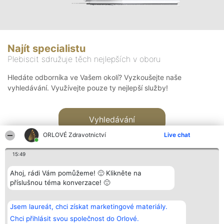
Najít specialistu
Plebiscit sdružuje těch nejlepších v oboru
Hledáte odborníka ve Vašem okolí? Vyzkoušejte naše
vyhledávání. Využívejte pouze ty nejlepší služby!
Vyhledávání
ORLOVÉ Zdravotnictví
Live chat
15:49
Ahoj, rádi Vám pomůžeme! 🙂 Klikněte na
příslušnou téma konverzace! 🙂
Organizátor hlasování
Plebiscyt
Kontakt
Bright Side Solutions sp. z o.
Vítězové
Kontakt
Jsem laureát, chci získat marketingové materiály.
o. sp. k.
Seznam všech
ul. Ruska 22
laureátů
Chci přihlásit svou společnost do Orlové.
Wrocław 50-079
Zásady