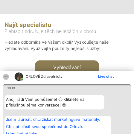
Najít specialistu
Plebiscit sdružuje těch nejlepších v oboru
Hledáte odborníka ve Vašem okolí? Vyzkoušejte naše
vyhledávání. Využívejte pouze ty nejlepší služby!
Vyhledávání
ORLOVÉ Zdravotnictví
Live chat
13:13
Ahoj, rádi Vám pomůžeme! 🙂 Klikněte na
příslušnou téma konverzace! 🙂
Organizátor hlasování
Plebiscyt
Kontakt
Bright Side Solutions sp. z o.
Vítězové
Kontakt
Jsem laureát, chci získat marketingové materiály.
o. sp. k.
Seznam všech
ul. Ruska 22
laureátů
Chci přihlásit svou společnost do Orlové.
Wrocław 50-079
Zásady
Mám jiné otázky.
KRS 0000749100 | Regon
Pravidla