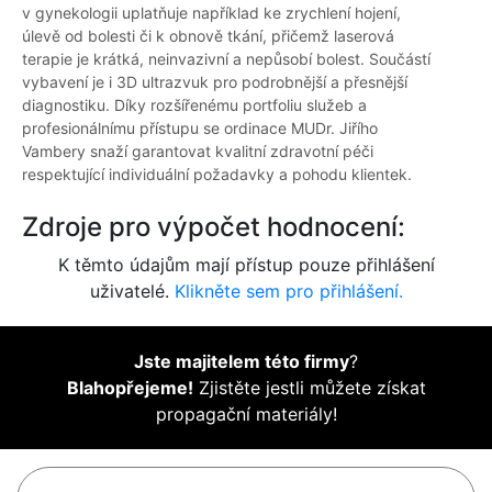
v gynekologii uplatňuje například ke zrychlení hojení,
úlevě od bolesti či k obnově tkání, přičemž laserová
terapie je krátká, neinvazivní a nepůsobí bolest. Součástí
vybavení je i 3D ultrazvuk pro podrobnější a přesnější
diagnostiku. Díky rozšířenému portfoliu služeb a
profesionálnímu přístupu se ordinace MUDr. Jiřího
Vambery snaží garantovat kvalitní zdravotní péči
respektující individuální požadavky a pohodu klientek.
Zdroje pro výpočet hodnocení:
K těmto údajům mají přístup pouze přihlášení
uživatelé.
Klikněte sem pro přihlášení.
Jste majitelem této firmy
?
Blahopřejeme!
Zjistěte jestli můžete získat
propagační materiály!