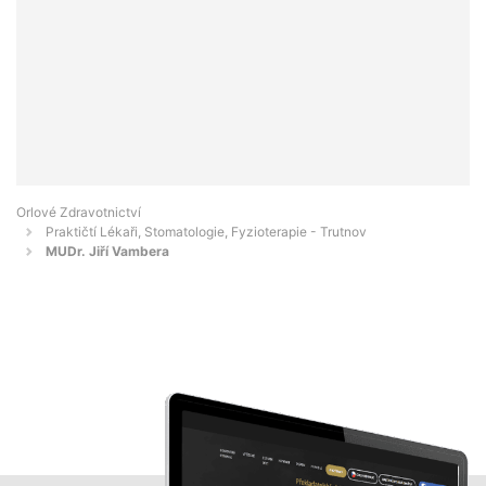
Orlové Zdravotnictví
Praktičtí Lékaři, Stomatologie, Fyzioterapie - Trutnov
MUDr. Jiří Vambera