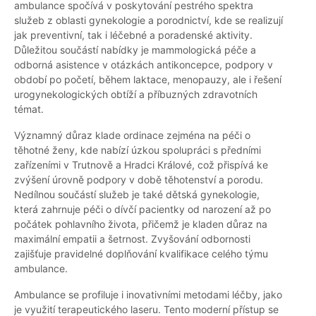
ambulance spočívá v poskytování pestrého spektra
služeb z oblasti gynekologie a porodnictví, kde se realizují
jak preventivní, tak i léčebné a poradenské aktivity.
Důležitou součástí nabídky je mammologická péče a
odborná asistence v otázkách antikoncepce, podpory v
období po početí, během laktace, menopauzy, ale i řešení
urogynekologických obtíží a příbuzných zdravotních
témat.
Významný důraz klade ordinace zejména na péči o
těhotné ženy, kde nabízí úzkou spolupráci s předními
zařízeními v Trutnově a Hradci Králové, což přispívá ke
zvýšení úrovně podpory v době těhotenství a porodu.
Nedílnou součástí služeb je také dětská gynekologie,
která zahrnuje péči o dívčí pacientky od narození až po
počátek pohlavního života, přičemž je kladen důraz na
maximální empatii a šetrnost. Zvyšování odbornosti
zajišťuje pravidelné doplňování kvalifikace celého týmu
ambulance.
Ambulance se profiluje i inovativními metodami léčby, jako
je využití terapeutického laseru. Tento moderní přístup se