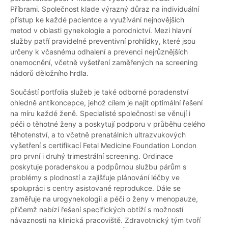
Příbrami. Společnost klade výrazný důraz na individuální
přístup ke každé pacientce a využívání nejnovějších
metod v oblasti gynekologie a porodnictví. Mezi hlavní
služby patří pravidelné preventivní prohlídky, které jsou
určeny k včasnému odhalení a prevenci nejrůznějších
onemocnění, včetně vyšetření zaměřených na screening
nádorů děložního hrdla.
Součástí portfolia služeb je také odborné poradenství
ohledně antikoncepce, jehož cílem je najít optimální řešení
na míru každé ženě. Specialisté společnosti se věnují i
péči o těhotné ženy a poskytují podporu v průběhu celého
těhotenství, a to včetně prenatálních ultrazvukových
vyšetření s certifikací Fetal Medicine Foundation London
pro první i druhý trimestrální screening. Ordinace
poskytuje poradenskou a podpůrnou službu párům s
problémy s plodností a zajišťuje plánování léčby ve
spolupráci s centry asistované reprodukce. Dále se
zaměřuje na urogynekologii a péči o ženy v menopauze,
přičemž nabízí řešení specifických obtíží s možností
návaznosti na klinická pracoviště. Zdravotnický tým tvoří