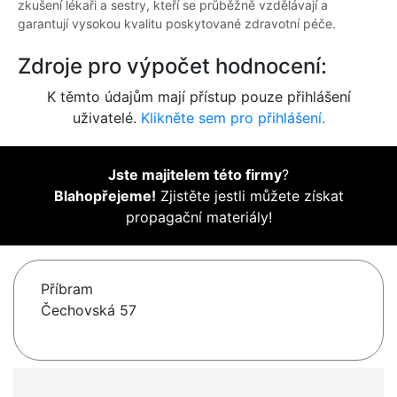
zkušení lékaři a sestry, kteří se průběžně vzdělávají a
garantují vysokou kvalitu poskytované zdravotní péče.
Zdroje pro výpočet hodnocení:
K těmto údajům mají přístup pouze přihlášení
uživatelé.
Klikněte sem pro přihlášení.
Jste majitelem této firmy
?
Blahopřejeme!
Zjistěte jestli můžete získat
propagační materiály!
Příbram
Čechovská 57