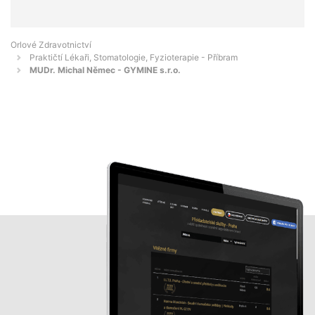
Orlové Zdravotnictví
Praktičtí Lékaři, Stomatologie, Fyzioterapie - Příbram
MUDr. Michal Němec - GYMINE s.r.o.