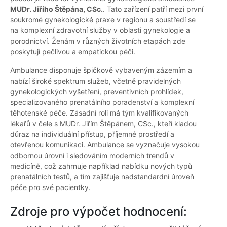
MUDr. Jiřího Štěpána, CSc.
. Tato zařízení patří mezi první
soukromé gynekologické praxe v regionu a soustředí se
na komplexní zdravotní služby v oblasti gynekologie a
porodnictví. Ženám v různých životních etapách zde
poskytují pečlivou a empatickou péči.
Ambulance disponuje špičkově vybaveným zázemím a
nabízí široké spektrum služeb, včetně pravidelných
gynekologických vyšetření, preventivních prohlídek,
specializovaného prenatálního poradenství a komplexní
těhotenské péče. Zásadní roli má tým kvalifikovaných
lékařů v čele s MUDr. Jiřím Štěpánem, CSc., kteří kladou
důraz na individuální přístup, příjemné prostředí a
otevřenou komunikaci. Ambulance se vyznačuje vysokou
odbornou úrovní i sledováním moderních trendů v
medicíně, což zahrnuje například nabídku nových typů
prenatálních testů, a tím zajišťuje nadstandardní úroveň
péče pro své pacientky.
Zdroje pro výpočet hodnocení: