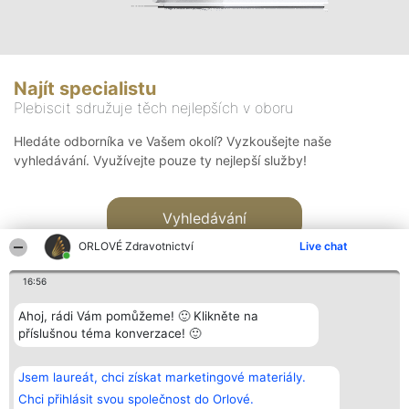
Najít specialistu
Plebiscit sdružuje těch nejlepších v oboru
Hledáte odborníka ve Vašem okolí? Vyzkoušejte naše
vyhledávání. Využívejte pouze ty nejlepší služby!
Vyhledávání
ORLOVÉ Zdravotnictví
Live chat
16:56
Ahoj, rádi Vám pomůžeme! 🙂 Klikněte na
příslušnou téma konverzace! 🙂
Organizátor hlasování
Plebiscyt
Kontakt
Bright Side Solutions sp. z o.
Vítězové
Kontakt
Jsem laureát, chci získat marketingové materiály.
o. sp. k.
Seznam všech
ul. Ruska 22
laureátů
Chci přihlásit svou společnost do Orlové.
Wrocław 50-079
Zásady