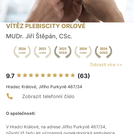
VÍTĚZ PLEBISCITY ORLOVÉ
MUDr. Jiří Štěpán, CSc.
Zobrazit více >>
9.7
(63)
Hradec Králové, Jiřího Purkyně 467/34
Zobrazit telefonní číslo
O společnosti:
V Hradci Králové, na adrese Jiřího Purkyně 467/34,
působí již řadu let významná gynekologická ambulance