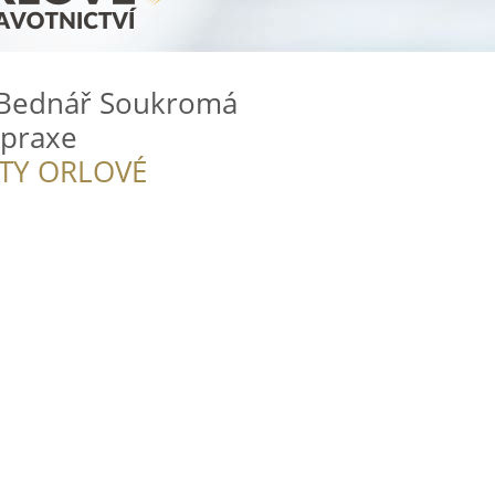
Bednář Soukromá
 praxe
ITY ORLOVÉ