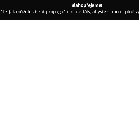
Blahopřejeme!
těte, jak můžete získat propagační materiály, abyste si mohli plně 
ie, Fyzioterapie - Praha
MUDr. Tomáš Bednář Soukromá gyneko
ekologická praxe
O společnosti:
MUDr. Tomáš Bednář Soukrom
Vinohradech na adrese Americk
péče v oblasti gynekologie a p
služeb, mezi které patří ultraz
Zobrazit více >>
kontroly týkající se onemocnění
portfoliu služeb figurují rovně
klimakterických obtížích i možn
Specifickým zaměřením této pr
bolestmi a chronicými infekcem
přístup k léčbě, čehož cílem je