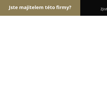
Jste majitelem této firmy?
Zjis
Orlové Zdravotnictví
Praktičtí Lékaři, Stomatolog
MUDr. Tomáš Bednář Soukromá gyn
9.9
(65)
Praha, Americká 579
Zobrazit telefonní číslo