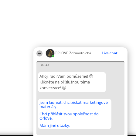
ORLOVÉ Zdravotnictví
Live chat
03:43
Ahoj, rádi Vám pomůžeme! 🙂
Klikněte na příslušnou téma
konverzace! 🙂
Jsem laureát, chci získat marketingové
materiály.
Chci přihlásit svou společnost do
Orlové.
Mám jiné otázky.