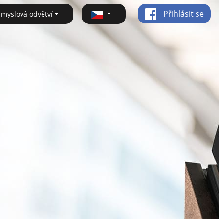
Přihlásit se
ůmyslová odvětví