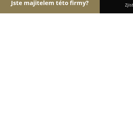
Jste majitelem této firmy?
Zjis
Orlové Zdravotnictví
Praktičtí Lékaři, Stomatologi
Brunát Jaroslav MUDr.
9.4
(31)
Přeštice, Husova 1205
Zobrazit telefonní číslo