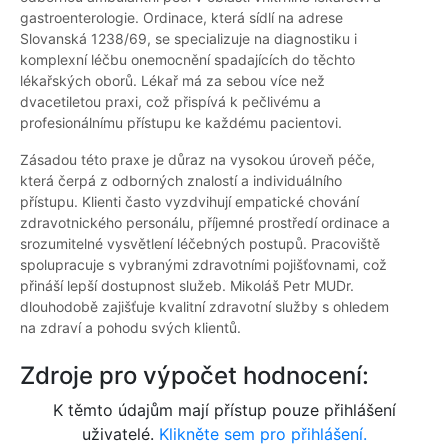
gastroenterologie. Ordinace, která sídlí na adrese
Slovanská 1238/69, se specializuje na diagnostiku i
komplexní léčbu onemocnění spadajících do těchto
lékařských oborů. Lékař má za sebou více než
dvacetiletou praxi, což přispívá k pečlivému a
profesionálnímu přístupu ke každému pacientovi.
Zásadou této praxe je důraz na vysokou úroveň péče,
která čerpá z odborných znalostí a individuálního
přístupu. Klienti často vyzdvihují empatické chování
zdravotnického personálu, příjemné prostředí ordinace a
srozumitelné vysvětlení léčebných postupů. Pracoviště
spolupracuje s vybranými zdravotními pojišťovnami, což
přináší lepší dostupnost služeb. Mikoláš Petr MUDr.
dlouhodobě zajišťuje kvalitní zdravotní služby s ohledem
na zdraví a pohodu svých klientů.
Zdroje pro výpočet hodnocení:
K těmto údajům mají přístup pouze přihlášení
uživatelé.
Klikněte sem pro přihlášení.