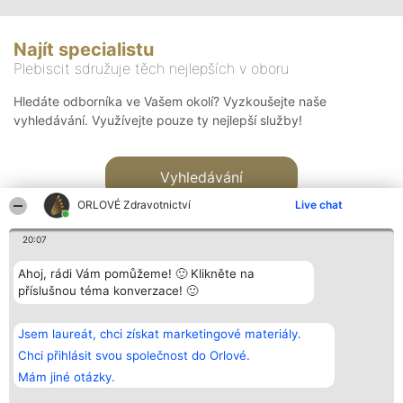
Najít specialistu
Plebiscit sdružuje těch nejlepších v oboru
Hledáte odborníka ve Vašem okolí? Vyzkoušejte naše
vyhledávání. Využívejte pouze ty nejlepší služby!
Vyhledávání
ORLOVÉ Zdravotnictví
Live chat
20:07
Ahoj, rádi Vám pomůžeme! 🙂 Klikněte na
příslušnou téma konverzace! 🙂
Organizátor hlasování
Plebiscyt
Kontakt
Bright Side Solutions sp. z o.
Vítězové
Kontakt
Jsem laureát, chci získat marketingové materiály.
o. sp. k.
Seznam všech
ul. Ruska 22
laureátů
Chci přihlásit svou společnost do Orlové.
Wrocław 50-079
Zásady
Mám jiné otázky.
KRS 0000749100 | Regon
Pravidla
381313360 | NIP 8943132676
Zásady