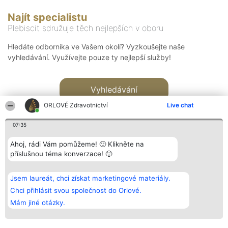
Najít specialistu
Plebiscit sdružuje těch nejlepších v oboru
Hledáte odborníka ve Vašem okolí? Vyzkoušejte naše
vyhledávání. Využívejte pouze ty nejlepší služby!
Vyhledávání
ORLOVÉ Zdravotnictví
Live chat
07:35
Ahoj, rádi Vám pomůžeme! 🙂 Klikněte na
příslušnou téma konverzace! 🙂
Organizátor hlasování
Plebiscyt
Kontakt
Bright Side Solutions sp. z o.
Vítězové
Kontakt
Jsem laureát, chci získat marketingové materiály.
o. sp. k.
Seznam všech
ul. Ruska 22
laureátů
Chci přihlásit svou společnost do Orlové.
Wrocław 50-079
Zásady
Mám jiné otázky.
KRS 0000749100 | Regon
Pravidla
381313360 | NIP 8943132676
Zásady
ochrany
osobních údajů