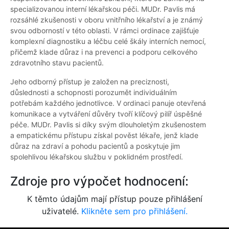
specializovanou interní lékařskou péči. MUDr. Pavlis má
rozsáhlé zkušenosti v oboru vnitřního lékařství a je známý
svou odborností v této oblasti. V rámci ordinace zajišťuje
komplexní diagnostiku a léčbu celé škály interních nemocí,
přičemž klade důraz i na prevenci a podporu celkového
zdravotního stavu pacientů.
Jeho odborný přístup je založen na preciznosti,
důslednosti a schopnosti porozumět individuálním
potřebám každého jednotlivce. V ordinaci panuje otevřená
komunikace a vytváření důvěry tvoří klíčový pilíř úspěšné
péče. MUDr. Pavlis si díky svým dlouholetým zkušenostem
a empatickému přístupu získal pověst lékaře, jenž klade
důraz na zdraví a pohodu pacientů a poskytuje jim
spolehlivou lékařskou službu v poklidném prostředí.
Zdroje pro výpočet hodnocení:
K těmto údajům mají přístup pouze přihlášení
uživatelé.
Klikněte sem pro přihlášení.