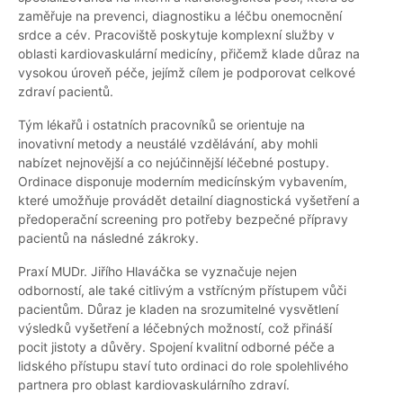
zaměřuje na prevenci, diagnostiku a léčbu onemocnění
srdce a cév. Pracoviště poskytuje komplexní služby v
oblasti kardiovaskulární medicíny, přičemž klade důraz na
vysokou úroveň péče, jejímž cílem je podporovat celkové
zdraví pacientů.
Tým lékařů i ostatních pracovníků se orientuje na
inovativní metody a neustálé vzdělávání, aby mohli
nabízet nejnovější a co nejúčinnější léčebné postupy.
Ordinace disponuje moderním medicínským vybavením,
které umožňuje provádět detailní diagnostická vyšetření a
předoperační screening pro potřeby bezpečné přípravy
pacientů na následné zákroky.
Praxí MUDr. Jiřího Hlaváčka se vyznačuje nejen
odborností, ale také citlivým a vstřícným přístupem vůči
pacientům. Důraz je kladen na srozumitelné vysvětlení
výsledků vyšetření a léčebných možností, což přináší
pocit jistoty a důvěry. Spojení kvalitní odborné péče a
lidského přístupu staví tuto ordinaci do role spolehlivého
partnera pro oblast kardiovaskulárního zdraví.