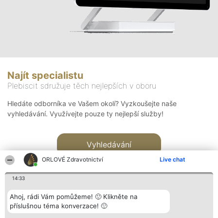
Najít specialistu
Plebiscit sdružuje těch nejlepších v oboru
Hledáte odborníka ve Vašem okolí? Vyzkoušejte naše
vyhledávání. Využívejte pouze ty nejlepší služby!
Vyhledávání
ORLOVÉ Zdravotnictví
Live chat
14:33
Ahoj, rádi Vám pomůžeme! 🙂 Klikněte na
příslušnou téma konverzace! 🙂
Organizátor hlasování
Plebiscyt
Kontakt