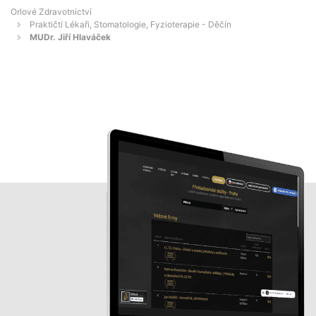
Orlové Zdravotnictví
Praktičtí Lékaři, Stomatologie, Fyzioterapie - Děčín
MUDr. Jiří Hlaváček