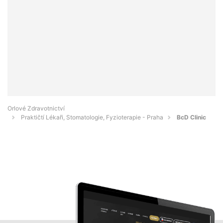
Orlové Zdravotnictví
Praktičtí Lékaři, Stomatologie, Fyzioterapie - Praha
BcD Clinic