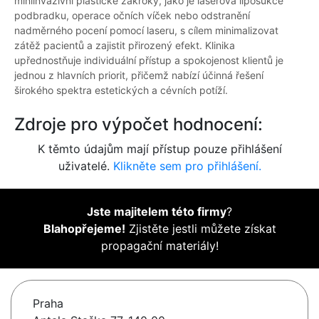
miniinvazivní plastické zákroky, jako je laserová liposukce
podbradku, operace očních víček nebo odstranění
nadměrného pocení pomocí laseru, s cílem minimalizovat
zátěž pacientů a zajistit přirozený efekt. Klinika
upřednostňuje individuální přístup a spokojenost klientů je
jednou z hlavních priorit, přičemž nabízí účinná řešení
širokého spektra estetických a cévních potíží.
Zdroje pro výpočet hodnocení:
K těmto údajům mají přístup pouze přihlášení
uživatelé.
Klikněte sem pro přihlášení.
Jste majitelem této firmy
?
Blahopřejeme!
Zjistěte jestli můžete získat
propagační materiály!
Praha