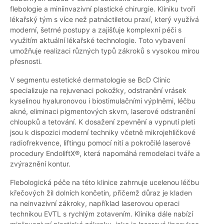
flebologie a miniinvazivní plastické chirurgie. Kliniku tvoří
lékařský tým s více než patnáctiletou praxí, který využívá
moderní, šetrné postupy a zajišťuje komplexní péči s
využitím aktuální lékařské technologie. Toto vybavení
umožňuje realizaci různých typů zákroků s vysokou mírou
přesnosti.
V segmentu estetické dermatologie se BcD Clinic
specializuje na rejuvenaci pokožky, odstranění vrásek
kyselinou hyaluronovou i biostimulačními výplněmi, léčbu
akné, eliminaci pigmentových skvrn, laserové odstranění
chloupků a tetování. K dosažení zpevnění a vypnutí pleti
jsou k dispozici moderní techniky včetně mikrojehličkové
radiofrekvence, liftingu pomocí nití a pokročilé laserové
procedury EndoliftX®, která napomáhá remodelaci tváře a
zvýraznění kontur.
Flebologická péče na této klinice zahrnuje ucelenou léčbu
křečových žil dolních končetin, přičemž důraz je kladen
na neinvazivní zákroky, například laserovou operaci
technikou EVTL s rychlým zotavením. Klinika dále nabízí