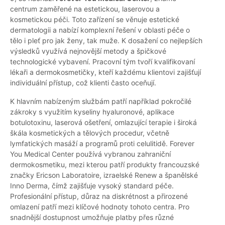
centrum zaměřené na estetickou, laserovou a
kosmetickou péči. Toto zařízení se věnuje estetické
dermatologii a nabízí komplexní řešení v oblasti péče o
tělo i pleť pro jak ženy, tak muže. K dosažení co nejlepších
výsledků využívá nejnovější metody a špičkové
technologické vybavení. Pracovní tým tvoří kvalifikovaní
lékaři a dermokosmetičky, kteří každému klientovi zajišťují
individuální přístup, což klienti často oceňují.
K hlavním nabízeným službám patří například pokročilé
zákroky s využitím kyseliny hyaluronové, aplikace
botulotoxinu, laserová ošetření, omlazující terapie i široká
škála kosmetických a tělových procedur, včetně
lymfatických masáží a programů proti celulitidě. Forever
You Medical Center používá vybranou zahraniční
dermokosmetiku, mezi kterou patří produkty francouzské
značky Ericson Laboratoire, izraelské Renew a španělské
Inno Derma, čímž zajišťuje vysoký standard péče.
Profesionální přístup, důraz na diskrétnost a přirozené
omlazení patří mezi klíčové hodnoty tohoto centra. Pro
snadnější dostupnost umožňuje platby přes různé