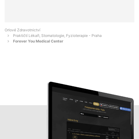
Orlové Zdravotnictví
Praktičtí Lékaři, Stomatologie, Fyzioterapie - Praha
Forever You Medical Center