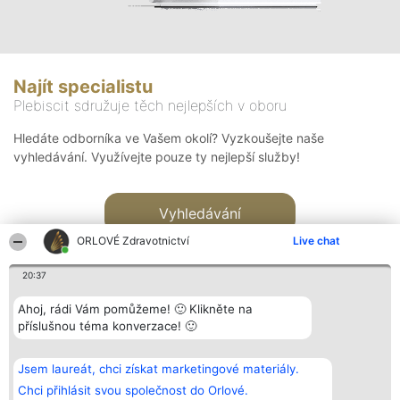
Najít specialistu
Plebiscit sdružuje těch nejlepších v oboru
Hledáte odborníka ve Vašem okolí? Vyzkoušejte naše
vyhledávání. Využívejte pouze ty nejlepší služby!
Vyhledávání
ORLOVÉ Zdravotnictví
Live chat
20:37
Ahoj, rádi Vám pomůžeme! 🙂 Klikněte na
příslušnou téma konverzace! 🙂
Organizátor hlasování
Plebiscyt
Kontakt
Bright Side Solutions sp. z o.
Vítězové
Kontakt
Jsem laureát, chci získat marketingové materiály.
o. sp. k.
Seznam všech
ul. Ruska 22
laureátů
Chci přihlásit svou společnost do Orlové.
Wrocław 50-079
Zásady