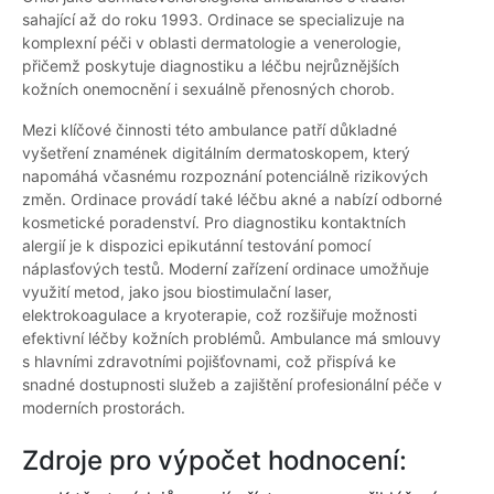
sahající až do roku 1993. Ordinace se specializuje na
komplexní péči v oblasti dermatologie a venerologie,
přičemž poskytuje diagnostiku a léčbu nejrůznějších
kožních onemocnění i sexuálně přenosných chorob.
Mezi klíčové činnosti této ambulance patří důkladné
vyšetření znamének digitálním dermatoskopem, který
napomáhá včasnému rozpoznání potenciálně rizikových
změn. Ordinace provádí také léčbu akné a nabízí odborné
kosmetické poradenství. Pro diagnostiku kontaktních
alergií je k dispozici epikutánní testování pomocí
náplasťových testů. Moderní zařízení ordinace umožňuje
využití metod, jako jsou biostimulační laser,
elektrokoagulace a kryoterapie, což rozšiřuje možnosti
efektivní léčby kožních problémů. Ambulance má smlouvy
s hlavními zdravotními pojišťovnami, což přispívá ke
snadné dostupnosti služeb a zajištění profesionální péče v
moderních prostorách.
Zdroje pro výpočet hodnocení: