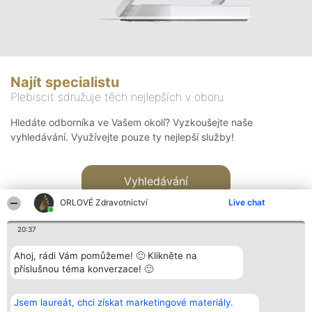
Najít specialistu
Plebiscit sdružuje těch nejlepších v oboru
Hledáte odborníka ve Vašem okolí? Vyzkoušejte naše
vyhledávání. Využívejte pouze ty nejlepší služby!
Vyhledávání
ORLOVÉ Zdravotnictví
Live chat
20:37
Ahoj, rádi Vám pomůžeme! 🙂 Klikněte na
příslušnou téma konverzace! 🙂
Organizátor hlasování
Plebiscyt
Kontakt
Bright Side Solutions sp. z o.
Vítězové
Kontakt
Jsem laureát, chci získat marketingové materiály.
o. sp. k.
Seznam všech