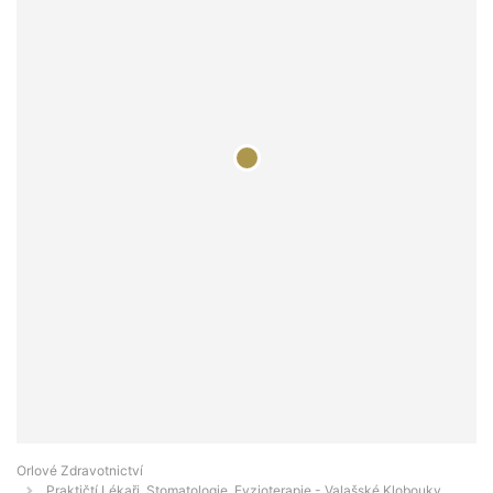
Orlové Zdravotnictví
Praktičtí Lékaři, Stomatologie, Fyzioterapie - Valašské Klobouky