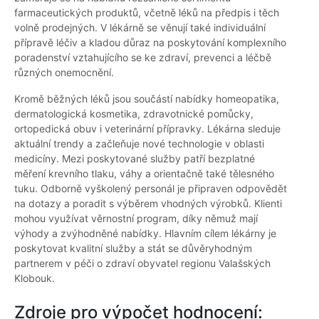
farmaceutických produktů, včetně léků na předpis i těch
volně prodejných. V lékárně se věnují také individuální
přípravě léčiv a kladou důraz na poskytování komplexního
poradenství vztahujícího se ke zdraví, prevenci a léčbě
různých onemocnění.
Kromě běžných léků jsou součástí nabídky homeopatika,
dermatologická kosmetika, zdravotnické pomůcky,
ortopedická obuv i veterinární přípravky. Lékárna sleduje
aktuální trendy a začleňuje nové technologie v oblasti
medicíny. Mezi poskytované služby patří bezplatné
měření krevního tlaku, váhy a orientačně také tělesného
tuku. Odborně vyškolený personál je připraven odpovědět
na dotazy a poradit s výběrem vhodných výrobků. Klienti
mohou využívat věrnostní program, díky němuž mají
výhody a zvýhodněné nabídky. Hlavním cílem lékárny je
poskytovat kvalitní služby a stát se důvěryhodným
partnerem v péči o zdraví obyvatel regionu Valašských
Klobouk.
Zdroje pro výpočet hodnocení: