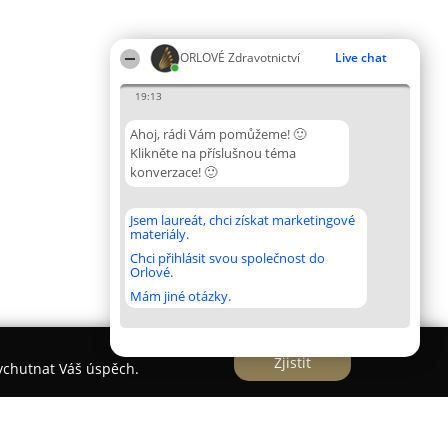
ORLOVÉ Zdravotnictví
Live chat
19:13
Ahoj, rádi Vám pomůžeme! 🙂
Klikněte na příslušnou téma
konverzace! 🙂
Jsem laureát, chci získat marketingové
materiály.
Chci přihlásit svou společnost do
Orlové.
Mám jiné otázky.
Zjistit
vychutnat Váš úspěch.