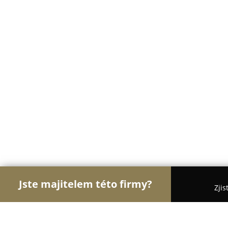
Jste majitelem této firmy?
Zjis
Orlové Zdravotnictví
Praktičtí Lékaři, Stomatolog