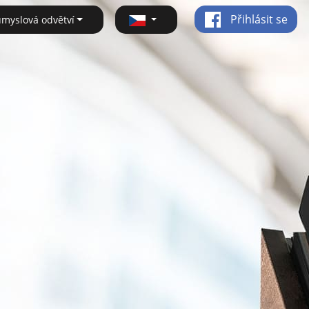
Přihlásit se
ůmyslová odvětví