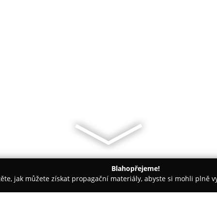
Blahopřejeme!
těte, jak můžete získat propagační materiály, abyste si mohli plně 
ie, Fyzioterapie - Mohelnice
Lékárna Mohelnice