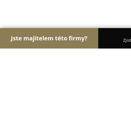
Jste majitelem této firmy?
Zjis
Orlové Zdravotnictví
Praktičtí Lékaři, Stomatolog
Himmelová Libuše MUDr.