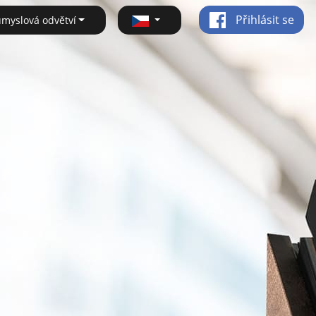
Přihlásit se
ůmyslová odvětví