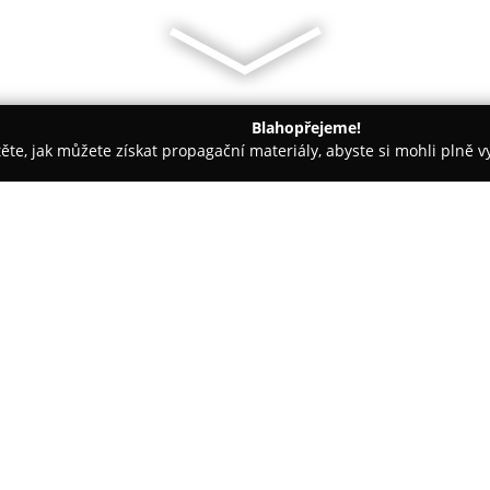
Blahopřejeme!
těte, jak můžete získat propagační materiály, abyste si mohli plně 
ie, Fyzioterapie - Ostrava
Himmelová Libuše MUDr.
O společnosti:
MUDr. Libuše Himmelová
prov
na adrese Na Jízdárně 9 v část
zaměřuje na poskytování kompl
klade důraz na individuální př
Zobrazit více >>
jejich specifické potřeby i oček
základní princip fungování této