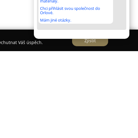
materiály.
Chci přihlásit svou společnost do
Orlové.
Mám jiné otázky.
Zjistit
vychutnat Váš úspěch.
ozuje stomatologickou ordinaci sídlící v Ostravě
i Moravská Ostrava a Přívoz. Ordinace se
exních služeb praktického zubního lékaře a
ístup ke každému pacientovi, s cílem uspokojit
ávání. Zákaznicky orientovaná strategie tvoří
 praxe.