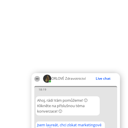
ORLOVÉ Zdravotnictví
Live chat
18:19
Ahoj, rádi Vám pomůžeme! 🙂
Klikněte na příslušnou téma
konverzace! 🙂
Jsem laureát, chci získat marketingové