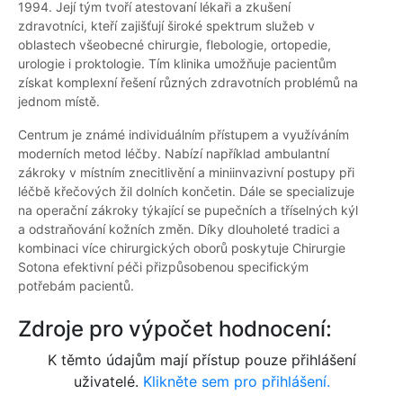
1994. Její tým tvoří atestovaní lékaři a zkušení
zdravotníci, kteří zajišťují široké spektrum služeb v
oblastech všeobecné chirurgie, flebologie, ortopedie,
urologie i proktologie. Tím klinika umožňuje pacientům
získat komplexní řešení různých zdravotních problémů na
jednom místě.
Centrum je známé individuálním přístupem a využíváním
moderních metod léčby. Nabízí například ambulantní
zákroky v místním znecitlivění a miniinvazivní postupy při
léčbě křečových žil dolních končetin. Dále se specializuje
na operační zákroky týkající se pupečních a tříselných kýl
a odstraňování kožních změn. Díky dlouholeté tradici a
kombinaci více chirurgických oborů poskytuje Chirurgie
Sotona efektivní péči přizpůsobenou specifickým
potřebám pacientů.
Zdroje pro výpočet hodnocení:
K těmto údajům mají přístup pouze přihlášení
uživatelé.
Klikněte sem pro přihlášení.