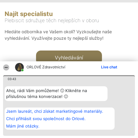
Najít specialistu
Plebiscit sdružuje těch nejlepších v oboru
Hledáte odborníka ve Vašem okolí? Vyzkoušejte naše
vyhledávání. Využívejte pouze ty nejlepší služby!
Vyhledávání
ORLOVÉ Zdravotnictví
Live chat
03:43
Ahoj, rádi Vám pomůžeme! 🙂 Klikněte na
příslušnou téma konverzace! 🙂
Organizátor hlasování
Plebiscyt
Kontakt
Bright Side Solutions sp. z o.
Vítězové
Kontakt
Jsem laureát, chci získat marketingové materiály.
o. sp. k.
Seznam všech
ul. Ruska 22
laureátů
Chci přihlásit svou společnost do Orlové.
Wrocław 50-079
Zásady
Mám jiné otázky.
KRS 0000749100 | Regon
Pravidla
381313360 | NIP 8943132676
Zásady
ochrany