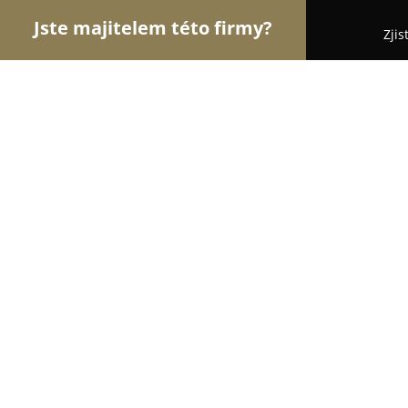
Jste majitelem této firmy?
Zjis
Orlové Zdravotnictví
Praktičtí Lékaři, Stomatolog
MUDr. Tomáš Dostál
8.9
(23)
Hrochův Týnec, Nábřeží 114
Zobrazit telefonní číslo