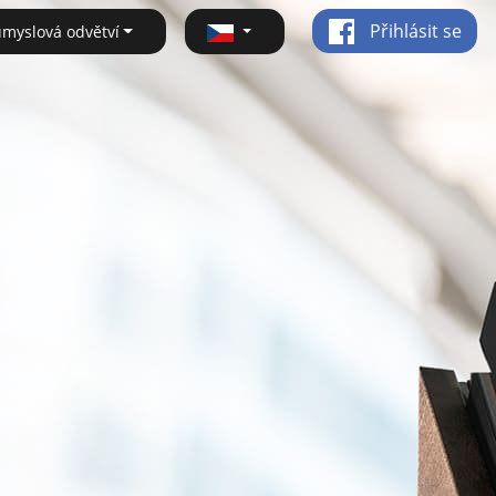
Přihlásit se
ůmyslová odvětví