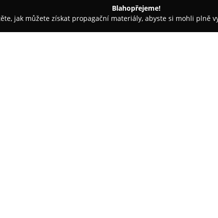
Blahopřejeme!
těte, jak můžete získat propagační materiály, abyste si mohli plně 
ie, Fyzioterapie - Hrochův Týnec
MUDr. Tomáš Dostál
O společnosti:
Ordinace
MUDr. Tomáše Dostá
Nábřeží 114, se zaměřuje na ko
porodnictví. V rámci primární 
profesionální a citlivý přístup
Zobrazit více >>
pacientkami. Zkušenosti pacient
vstřícnost lékaře a jeho person
bezpečnému prostředí během 
Individuální přístup a porozu
z hlavních prvků, který tuto ord
pravidelnému sledování modern