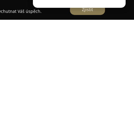
Zjistit
vychutnat Váš úspěch.
la
, která se nachází v Hrochově Týnci na adrese
mplexní ambulantní péči v oblasti gynekologie a
péče v tomto oboru je kladen důraz na
, jenž je základem vzájemné důvěry mezi lékařem a
ek často vyzdvihují ochotu, spolehlivost i
álu, což přispívá k pozitivnímu pocitu a
návštěv.
mění konkrétním potřebám každé ženy tvoří jeden
inaci odlišuje. Díky dlouholeté praxi a
ích odborných poznatků v oblasti gynekologie a