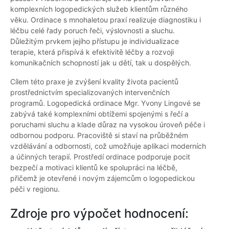
komplexních logopedických služeb klientům různého
věku. Ordinace s mnohaletou praxí realizuje diagnostiku i
léčbu celé řady poruch řeči, výslovnosti a sluchu.
Důležitým prvkem jejího přístupu je individualizace
terapie, která přispívá k efektivitě léčby a rozvoji
komunikačních schopností jak u dětí, tak u dospělých.
Cílem této praxe je zvýšení kvality života pacientů
prostřednictvím specializovaných intervenčních
programů. Logopedická ordinace Mgr. Yvony Lingové se
zabývá také komplexními obtížemi spojenými s řečí a
poruchami sluchu a klade důraz na vysokou úroveň péče i
odbornou podporu. Pracoviště si staví na průběžném
vzdělávání a odbornosti, což umožňuje aplikaci moderních
a účinných terapií. Prostředí ordinace podporuje pocit
bezpečí a motivaci klientů ke spolupráci na léčbě,
přičemž je otevřené i novým zájemcům o logopedickou
péči v regionu.
Zdroje pro výpočet hodnocení: