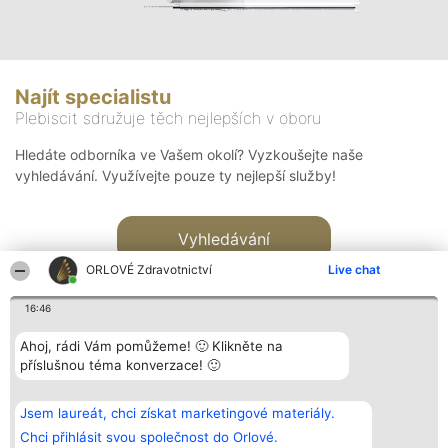
Najít specialistu
Plebiscit sdružuje těch nejlepších v oboru
Hledáte odborníka ve Vašem okolí? Vyzkoušejte naše
vyhledávání. Využívejte pouze ty nejlepší služby!
Vyhledávání
ORLOVÉ Zdravotnictví
Live chat
16:46
Ahoj, rádi Vám pomůžeme! 🙂 Klikněte na
příslušnou téma konverzace! 🙂
Organizátor hlasování
Plebiscyt
Kontakt
Bright Side Solutions sp. z o.
Vítězové
Kontakt
Jsem laureát, chci získat marketingové materiály.
o. sp. k.
Seznam všech
ul. Ruska 22
laureátů
Chci přihlásit svou společnost do Orlové.
Wrocław 50-079
Zásady