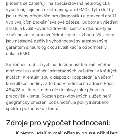
přičemž se zaměřují i na specializovaná neurologická
vyšetření, zejména elektromyografii (EMG). Tyto služby
jsou určeny především pro diagnostiku a prevenci obtíží
vyplývajících z lokální svalové zátěže. Odborné vyšetření
zajišťuje kvalifikovaná zdravotní sestra s dlouholetými
zkušenostmi v pracovnělékařských službách. Výsledky
jsou následně pečlivě vyhodnocovány atestovaným
garantem s neurologickou kvalifikací a odborností v
oblasti EMG.
Společnost nabízí rychlou dostupnost termínů, včetně
možnosti uskutečnění mimořádných vyšetření v krátkých
lhůtách. Klientům jsou k dispozici i odpolední a večerní
konzultační hodiny, a to buď v ordinaci na adrese Příční
484/28 v Liberci, nebo dle domluvy také přímo na
pracovišti klienta. Rozsah poskytovaných služeb není
geograficky omezen, což umožňuje pokrytí širokého
spektra požadavků klientů.
Zdroje pro výpočet hodnocení:
K těmto údajům mají přístup pouze přihlášení