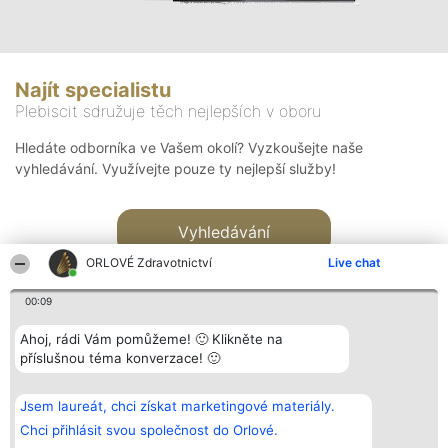
Najít specialistu
Plebiscit sdružuje těch nejlepších v oboru
Hledáte odborníka ve Vašem okolí? Vyzkoušejte naše
vyhledávání. Využívejte pouze ty nejlepší služby!
Vyhledávání
ORLOVÉ Zdravotnictví
Live chat
00:09
Ahoj, rádi Vám pomůžeme! 🙂 Klikněte na
příslušnou téma konverzace! 🙂
Organizátor hlasování
Plebiscyt
Kontakt
Bright Side Solutions sp. z o.
Vítězové
Kontakt
Jsem laureát, chci získat marketingové materiály.
o. sp. k.
Seznam všech
ul. Ruska 22
laureátů
Chci přihlásit svou společnost do Orlové.
Wrocław 50-079
Zásady