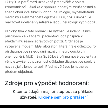
1712/20 a patří mezi uznávaná pracoviště v oblasti
zdravotnictví. Lékařka disponuje bohatými zkušenostmi a
specifickou kvalifikací v oboru neurologie, myoskeletární
medicíny i elektroencefalografie (EEG), což jí umožňuje
realizovat ucelené vyšetření a léčbu neurologických obtíží.
Klinický tým v této ordinaci se vyznačuje individuálním
přístupem ke každému pacientovi, což přispívá k
efektivnímu řešení zdravotních potíží. Ordinace je
vybavena moderní EEG laboratoří, která hraje důležitou roli
při diagnostice i sledování různých neurologických
onemocnění. MUDr. Eva Spáčilová přijímá nové pacienty a
věnuje zvýšenou pozornost důkladné diagnostice spolu s
navazující cílenou terapií. Před návštěvou je nutné se
předem objednat.
Zdroje pro výpočet hodnocení:
K těmto údajům mají přístup pouze přihlášení
uživatelé.
Klikněte sem pro přihlášení.