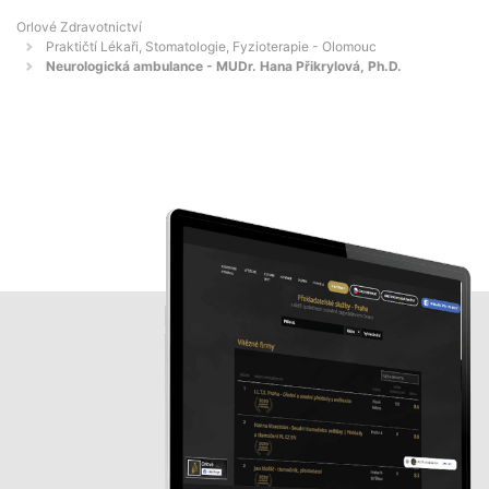
Orlové Zdravotnictví
Praktičtí Lékaři, Stomatologie, Fyzioterapie - Olomouc
Neurologická ambulance - MUDr. Hana Přikrylová, Ph.D.