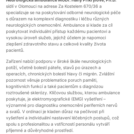
sídlí v Olomouci na adrese Za Kostelem 670/36 a
specializuje se na poskytování odborné neurologické péče
s důrazem na komplexní diagnostiku i léčbu různých
neurologických onemocnění. Ambulance si klade za cíl
poskytovat individuální přístup každému pacientovi a
vysokou úroveň služeb, jejichž účelem je napomoci
zlepšení zdravotního stavu a celkové kvality života
pacientů.
Zařízení nabízí podporu v široké škále neurologických
potíží, včetně bolestí páteře, stavů po úrazech a
operacích, chronických bolestí hlavy či migrén. Zvláštní
pozornost věnuje problematice poruch paměti,
kognitivních funkcí a také pacientům s diagnózou
roztroušené sklerózy. Klíčovou službou, kterou ambulance
poskytuje, je elektromyografické (EMG) vyšetření –
významné pro diagnostiku onemocnění periferních nervů
a svalů. V ordinaci je kladen důraz na pečlivost při
vyšetření a individuální nastavení léčebných postupů, což
spolu s profesionalitou a vstřícností personálu vytváří
příjemné a důvěryhodné prostředí.