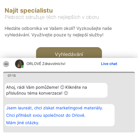
Najít specialistu
Plebiscit sdružuje těch nejlepších v oboru
Hledáte odborníka ve Vašem okolí? Vyzkoušejte naše
vyhledávání. Využívejte pouze ty nejlepší služby!
Vyhledávání
ORLOVÉ Zdravotnictví
Live chat
07:15
Ahoj, rádi Vám pomůžeme! 🙂 Klikněte na
příslušnou téma konverzace! 🙂
Organizátor hlasování
Plebiscyt
Kontakt
Bright Side Solutions sp. z o.
Vítězové
Kontakt
Jsem laureát, chci získat marketingové materiály.
o. sp. k.
Seznam všech
ul. Ruska 22
laureátů
Chci přihlásit svou společnost do Orlové.
Wrocław 50-079
Zásady
Mám jiné otázky.
KRS 0000749100 | Regon
Pravidla
381313360 | NIP 8943132676
Zásady
ochrany
osobních údajů