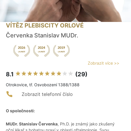
VÍTĚZ PLEBISCITY ORLOVÉ
Červenka Stanislav MUDr.
Zobrazit více >>
8.1
(29)
Otrokovice, tř. Osvobození 1388/1388
Zobrazit telefonní číslo
O společnosti:
MUDr. Stanislav Červenka
, Ph.D. je známý jako zkušený
oční lékař s bohatou praxí v oblasti oftalmologie. Svou