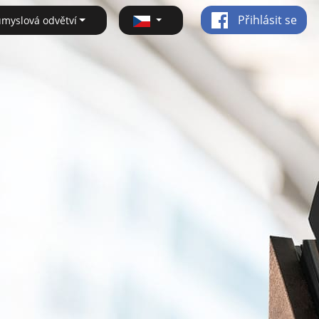
Přihlásit se
ůmyslová odvětví