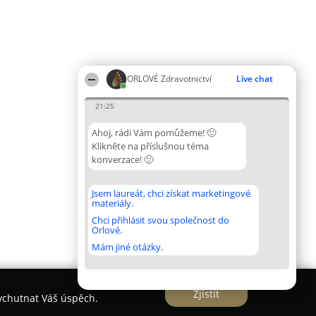
ORLOVÉ Zdravotnictví
Live chat
21:25
Ahoj, rádi Vám pomůžeme! 🙂
Klikněte na příslušnou téma
konverzace! 🙂
Jsem laureát, chci získat marketingové
materiály.
Chci přihlásit svou společnost do
Orlové.
Mám jiné otázky.
Zjistit
vychutnat Váš úspěch.