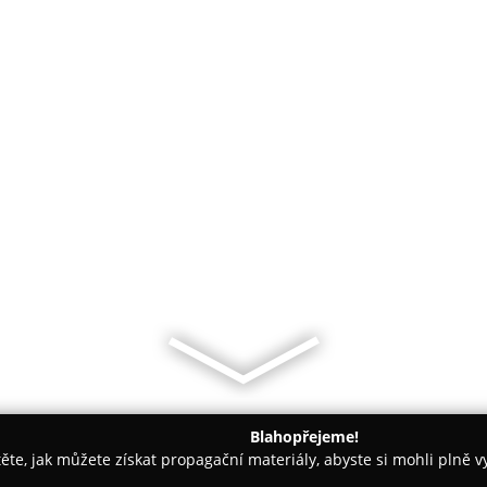
Blahopřejeme!
těte, jak můžete získat propagační materiály, abyste si mohli plně 