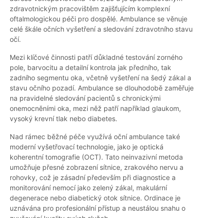
zdravotnickým pracovištěm zajišťujícím komplexní
oftalmologickou péči pro dospělé. Ambulance se věnuje
celé škále očních vyšetření a sledování zdravotního stavu
očí.
Mezi klíčové činnosti patří důkladné testování zorného
pole, barvocitu a detailní kontrola jak předního, tak
zadního segmentu oka, včetně vyšetření na šedý zákal a
stavu očního pozadí. Ambulance se dlouhodobě zaměřuje
na pravidelné sledování pacientů s chronickými
onemocněními oka, mezi něž patří například glaukom,
vysoký krevní tlak nebo diabetes.
Nad rámec běžné péče využívá oční ambulance také
moderní vyšetřovací technologie, jako je optická
koherentní tomografie (OCT). Tato neinvazivní metoda
umožňuje přesné zobrazení sítnice, zrakového nervu a
rohovky, což je zásadní především při diagnostice a
monitorování nemocí jako zelený zákal, makulární
degenerace nebo diabetický otok sítnice. Ordinace je
uznávána pro profesionální přístup a neustálou snahu o