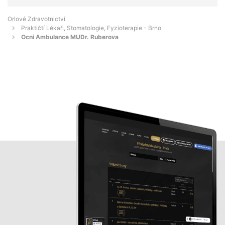
Orlové Zdravotnictví
Praktičtí Lékaři, Stomatologie, Fyzioterapie - Brno
Ocni Ambulance MUDr. Ruberova