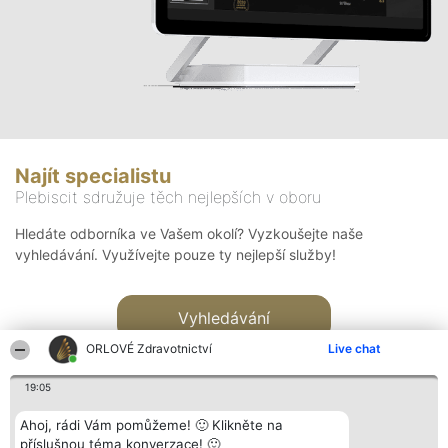
Najít specialistu
Plebiscit sdružuje těch nejlepších v oboru
Hledáte odborníka ve Vašem okolí? Vyzkoušejte naše
vyhledávání. Využívejte pouze ty nejlepší služby!
Vyhledávání
ORLOVÉ Zdravotnictví
Live chat
19:05
Ahoj, rádi Vám pomůžeme! 🙂 Klikněte na
příslušnou téma konverzace! 🙂