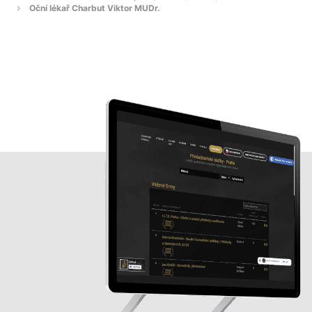
Oční lékař Charbut Viktor MUDr.