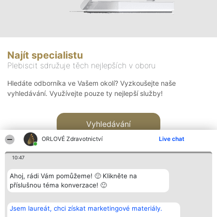
Najít specialistu
Plebiscit sdružuje těch nejlepších v oboru
Hledáte odborníka ve Vašem okolí? Vyzkoušejte naše
vyhledávání. Využívejte pouze ty nejlepší služby!
Vyhledávání
ORLOVÉ Zdravotnictví
Live chat
10:47
Ahoj, rádi Vám pomůžeme! 🙂 Klikněte na
příslušnou téma konverzace! 🙂
Organizátor hlasování
Plebiscyt
Kontakt
Bright Side Solutions sp. z o.
Vítězové
Kontakt
Jsem laureát, chci získat marketingové materiály.
o. sp. k.
Seznam všech
ul. Ruska 22
laureátů