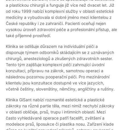
a plastickou chirurgii a funguje již více než dvacet let. Již
od roku 1999 nabízí komplexní služby v oblasti estetické
medicíny a vybudovala si dobré jméno mezi klientelou z
České republiky i ze zahraničí. Pacienti oceňují nejen
vysokou úroveň zdravotní péče a profesionální přístup, ale
také příjemné prostředí.
Klinika se odlišuje důrazem na individuální péči a
disponuje týmem odborníků skládajícím se z uznávaných
chirurgů, anesteziologů a zkušených zdravotních sester.
Tento tým zajišťuje komplexní péči zahrnující úvodní
konzultaci, přípravu na zákrok, samotnou operaci a
následnou pozornou pooperační péči. Pro mezinárodní
klientelu jsou konzultace dostupné ve více jazycích,
včetně češtiny, slovenštiny, němčiny, angličtiny a ruštiny.
Klinika GiSant nabízí rozmanité estetické a plastické
zákroky na různé partie těla, mezi nimiž nechybí zákroky
v oblasti obličeje, prsů, trupu i intimních oblastí. Mezi
často vyhledávané operace patří facelift, zvětšení a
modelace prsů, liposukce či plastika nosu. Zařízení klade