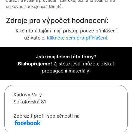
důraz na kvalitní provedení zákroků, ochranu soukromí a
celkovou spokojenost klientů.
Zdroje pro výpočet hodnocení:
K těmto údajům mají přístup pouze přihlášení
uživatelé.
Klikněte sem pro přihlášení.
Jste majitelem této firmy
?
Blahopřejeme!
Zjistěte jestli můžete získat
propagační materiály!
Karlovy Vary
Sokolovská 81
Zobrazit profil společnosti na