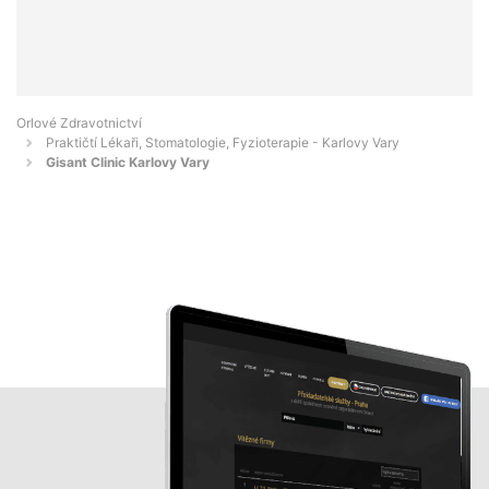
Orlové Zdravotnictví
Praktičtí Lékaři, Stomatologie, Fyzioterapie - Karlovy Vary
Gisant Clinic Karlovy Vary