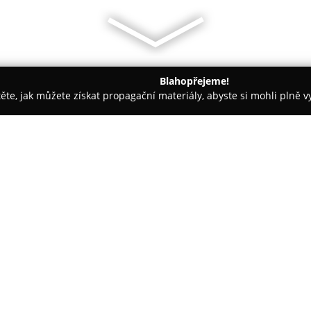
Blahopřejeme!
těte, jak můžete získat propagační materiály, abyste si mohli plně 
ie, Fyzioterapie - Brno
MUDr. Lucie Thomas Kučerová - plastick
tická chirurgie
O společnosti:
MUDr. Lucie Thomas Kučerov
chirurgie s více než dvaceti pět
medicíně. Pracuje v prestižním
známém svými moderními techn
Každému klientovi poskytuje in
konzultace i provádění samotn