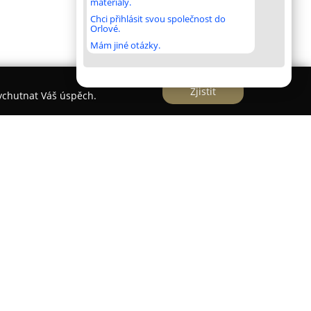
materiály.
Chci přihlásit svou společnost do
Orlové.
Mám jiné otázky.
Zjistit
vychutnat Váš úspěch.
á chirurgie
á
je uznávanou specialistkou v oblasti plastické
i lety zkušeností v estetické a rekonstrukční
 zdravotnickém zařízení SurGal Clinic v Brně,
ologiemi a vysokou úrovní poskytované péče.
dividuální přístup, který zahrnuje osobní
ých zákroků.