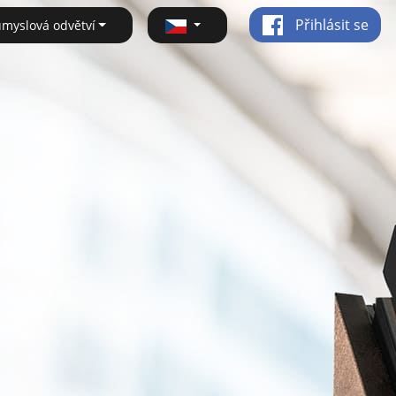
Přihlásit se
ůmyslová odvětví