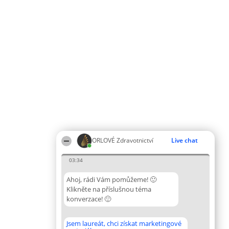
ORLOVÉ Zdravotnictví
Live chat
03:34
Ahoj, rádi Vám pomůžeme! 🙂
Klikněte na příslušnou téma
konverzace! 🙂
Jsem laureát, chci získat marketingové