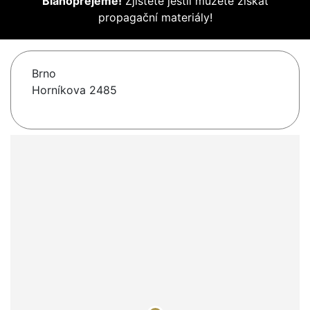
Blahopřejeme!
Zjistěte jestli můžete získat
propagační materiály!
Brno
Horníkova 2485