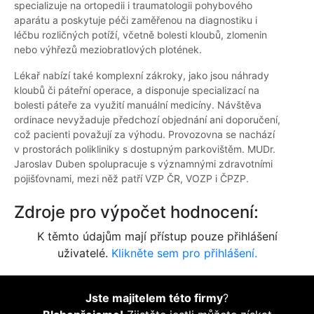
specializuje na ortopedii i traumatologii pohybového
aparátu a poskytuje péči zaměřenou na diagnostiku i
léčbu rozličných potíží, včetně bolesti kloubů, zlomenin
nebo výhřezů meziobratlových plotének.
Lékař nabízí také komplexní zákroky, jako jsou náhrady
kloubů či páteřní operace, a disponuje specializací na
bolesti páteře za využití manuální medicíny. Návštěva
ordinace nevyžaduje předchozí objednání ani doporučení,
což pacienti považují za výhodu. Provozovna se nachází
v prostorách polikliniky s dostupným parkovištěm. MUDr.
Jaroslav Duben spolupracuje s významnými zdravotními
pojišťovnami, mezi něž patří VZP ČR, VOZP i ČPZP.
Zdroje pro výpočet hodnocení:
K těmto údajům mají přístup pouze přihlášení
uživatelé.
Klikněte sem pro přihlášení.
Jste majitelem této firmy
?