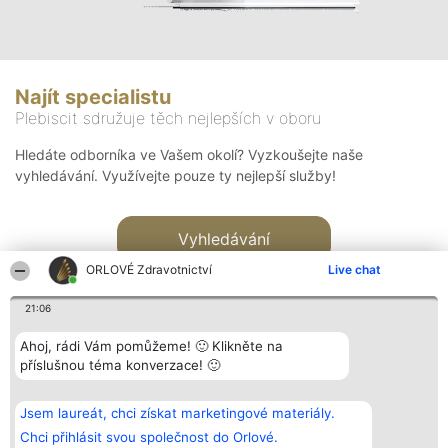
Najít specialistu
Plebiscit sdružuje těch nejlepších v oboru
Hledáte odborníka ve Vašem okolí? Vyzkoušejte naše
vyhledávání. Využívejte pouze ty nejlepší služby!
Vyhledávání
ORLOVÉ Zdravotnictví
Live chat
21:06
Ahoj, rádi Vám pomůžeme! 🙂 Klikněte na
příslušnou téma konverzace! 🙂
Organizátor hlasování
Plebiscyt
Kontakt
Bright Side Solutions sp. z o.
Vítězové
Kontakt
Jsem laureát, chci získat marketingové materiály.
o. sp. k.
Seznam všech
ul. Ruska 22
laureátů
Chci přihlásit svou společnost do Orlové.
Wrocław 50-079
Zásady