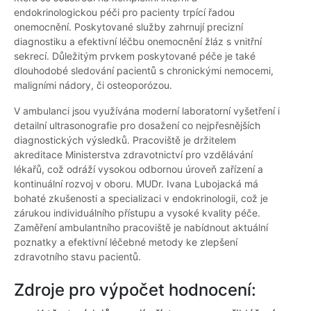
endokrinologickou péči pro pacienty trpící řadou
onemocnění. Poskytované služby zahrnují precizní
diagnostiku a efektivní léčbu onemocnění žláz s vnitřní
sekrecí. Důležitým prvkem poskytované péče je také
dlouhodobé sledování pacientů s chronickými nemocemi,
maligními nádory, či osteoporózou.
V ambulanci jsou využívána moderní laboratorní vyšetření i
detailní ultrasonografie pro dosažení co nejpřesnějších
diagnostických výsledků. Pracoviště je držitelem
akreditace Ministerstva zdravotnictví pro vzdělávání
lékařů, což odráží vysokou odbornou úroveň zařízení a
kontinuální rozvoj v oboru. MUDr. Ivana Lubojacká má
bohaté zkušenosti a specializaci v endokrinologii, což je
zárukou individuálního přístupu a vysoké kvality péče.
Zaměření ambulantního pracoviště je nabídnout aktuální
poznatky a efektivní léčebné metody ke zlepšení
zdravotního stavu pacientů.
Zdroje pro výpočet hodnocení: